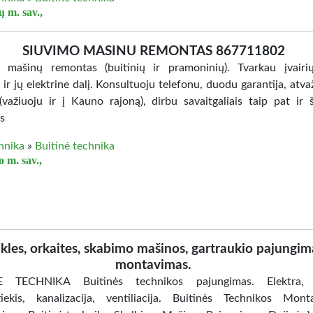
ų m. sav.,
SIUVIMO MASINU REMONTAS 867711802
 mašinų remontas (buitinių ir pramoninių). Tvarkau įvairi
ir jų elektrine dalį. Konsultuoju telefonu, duodu garantija, atva
važiuoju ir į Kauno rajoną), dirbu savaitgaliais taip pat ir 
s
hnika
»
Buitinė technika
 m. sav.,
ikles, orkaites, skabimo mašinos, gartraukio pajungim
montavimas.
E TECHNIKA Buitinės technikos pajungimas. Elektra, 
iekis, kanalizacija, ventiliacija. Buitinės Technikos Mont