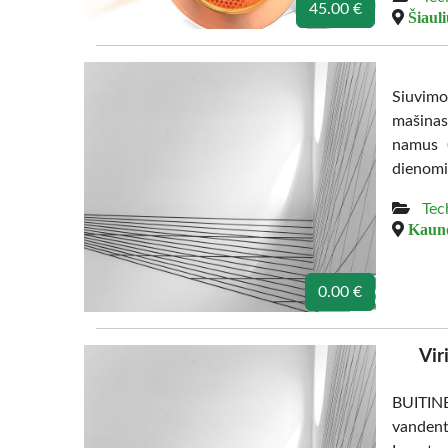
45.00 €
Šiauli
Siuvimo
mašinas 
namus (
dienomi
Tec
Kauno
0.00 €
Vir
BUITIN
vandent