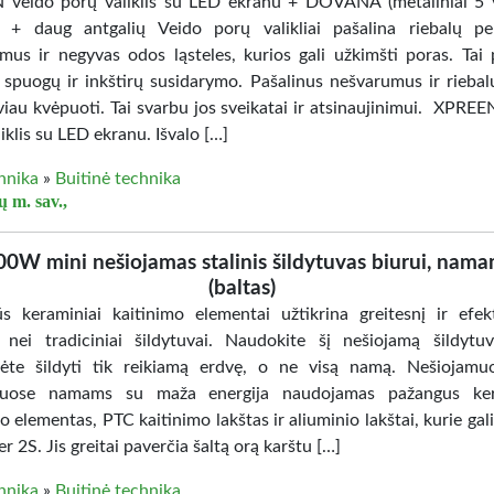
veido porų valiklis su LED ekranu + DOVANA (metaliniai 5
i) + daug antgalių Veido porų valikliai pašalina riebalų per
mus ir negyvas odos ląsteles, kurios gali užkimšti poras. Tai
i spuogų ir inkštirų susidarymo. Pašalinus nešvarumus ir riebal
sviau kvėpuoti. Tai svarbu jos sveikatai ir atsinaujinimui. XPREE
iklis su LED ekranu. Išvalo […]
hnika
»
Buitinė technika
ų m. sav.,
0W mini nešiojamas stalinis šildytuvas biurui, nam
(baltas)
s keraminiai kaitinimo elementai užtikrina greitesnį ir efek
 nei tradiciniai šildytuvai. Naudokite šį nešiojamą šildytu
ėte šildyti tik reikiamą erdvę, o ne visą namą. Nešiojamu
uvuose namams su maža energija naudojamas pažangus ker
o elementas, PTC kaitinimo lakštas ir aliuminio lakštai, kurie gali
per 2S. Jis greitai paverčia šaltą orą karštu […]
hnika
»
Buitinė technika