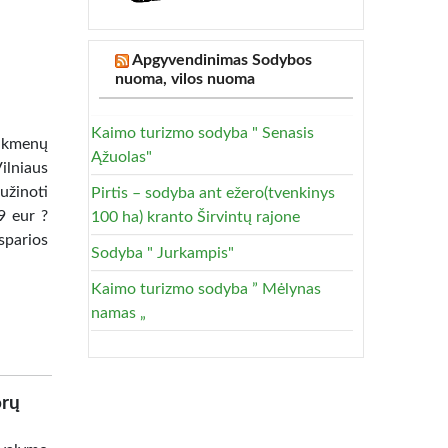
Apgyvendinimas Sodybos
nuoma, vilos nuoma
Kaimo turizmo sodyba " Senasis
eikmenų
Ąžuolas"
ilniaus
užinoti
Pirtis – sodyba ant ežero(tvenkinys
9 eur ?
100 ha) kranto Širvintų rajone
sparios
Sodyba " Jurkampis"
Kaimo turizmo sodyba ” Mėlynas
namas „
orų