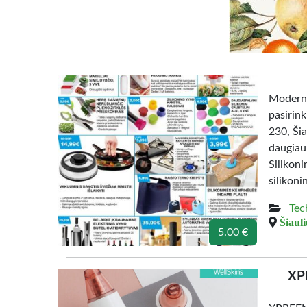
Moderni
pasirin
230, Šia
daugiau:
Silikon
silikoni
Tec
Šiauli
5.00 €
XPR