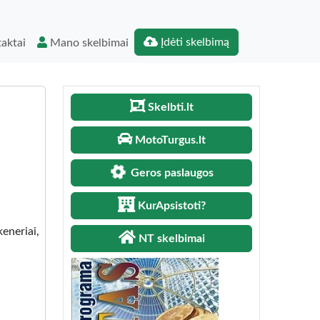
Įdėti skelbimą
aktai
Mano skelbimai
Skelbti.lt
MotoTurgus.lt
Geros paslaugos
KurApsistoti?
eneriai,
NT skelbimai