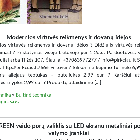
Modernios virtuvės reikmenys ir dovanų idėjos
os virtuvės reikmenys ir dovanų idėjos ? Didžiulis virtuvės r
kimas! ? Pristatymas visoje Lietuvoje per 1-2d.d. Parduotuvės: V
uliai arba Tilžės 107, Šiauliai +37063977277 / info@pirkciau.lt S
 http://pirkciau.lt/666-virtuvei ? Silikoninė kepimo formelė 6,9
inis aliejaus teptukas – buteliukas 2,99 eur ? Karščiui at
nės žnyplės 2,99 eur ? Produktų atlaidinimo […]
hnika
»
Buitinė technika
ų m. sav.,
EEN veido porų valiklis su LED ekranu metaliniai p
valymo įrankiai