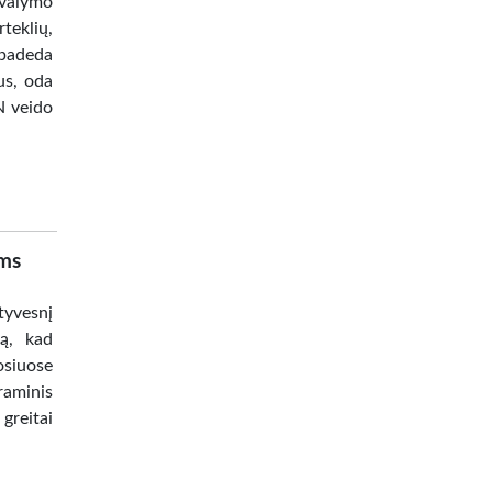
 valymo
teklių,
 padeda
us, oda
N veido
ams
tyvesnį
vą, kad
osiuose
aminis
 greitai