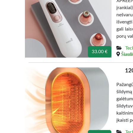
XPREEN 
įrankia
nešvaru
išvengt
gali lai
porų val
Tec
33.00 €
Šiauli
120
Pažangū
šildymą
galėtum
šildyt
kaitinim
įkaisti 
Tec