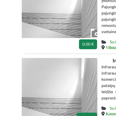
Įmontuo
Pajungi
pajungi
pajungi
remont
svetaine
Tec
0.00 €
Vilnia
I
Infrara
infrara
komerci
patalpų
leidžia
paprasta
Tec
Kauno