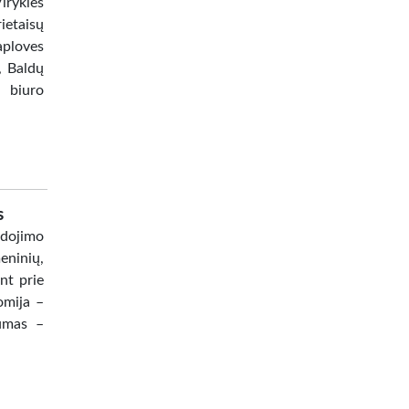
iryklės
ietaisų
aploves
, Baldų
 biuro
s
udojimo
eninių,
nt prie
omija –
kumas –