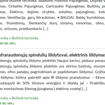
jama Buitinė technika, Skalbimo Mašinos Pajungimas, Dujinės V
mas, Orkaitės Pajungimas, Gartraukio Pajungimas, Buitinių pr
mas, Elektros, dujines virykles, orkaites, pajungimas, Ind
mas. Ventiliacija, garų ištraukimas. • BALDAI. Baldų Surinkimas
as. Stumdomų, Slenkančių durų sistemų remontas, ofiso,
s, virtuves, prieškambario […]
hnika
»
Buitinė technika
us m. sav.,
nfraraudonųjų spindulių šildytuvai, elektrinis šildyma
udonųjų spindulių šildymo plokštės Naujos kartos, plataus pana
udonųjų spindulių šildymo plokštės yra skirtos buitinių, visuom
nio, ofiso patalpų pagrindiniam ar papildomam šildymui. Grįžta
 šildymo, būtina pabrėžti apie IR šildymo pranašumus: – Ekon
 sutaupyti iki 50% šilumos energijos ir išlaidų jai – Praktiš
s montavimas (tiesiog įjungiama į elektros rozetę) […]
hnika
»
Buitinė technika
 m. sav.,