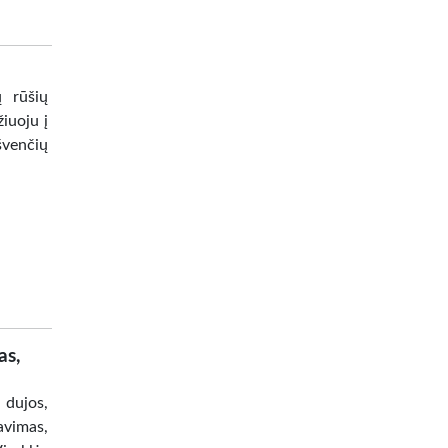
ų rūšių
žiuoju į
švenčių
as,
dujos,
avimas,