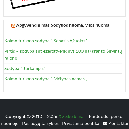
Apgyvendinimas Sodybos nuoma, vilos nuoma
Kaimo turizmo sodyba " Senasis Ąžuolas"
Pirtis – sodyba ant ežero(tvenkinys 100 ha) kranto Širvintų
rajone
Sodyba " Jurkampis"
Kaimo turizmo sodyba ” Mėlynas namas „
Copyright © 2013 – 2026
XV Skelbimai
- Parduodu, perku,
nuomoju
Paslaugų taisyklės
Privatumo politika
Kontaktai