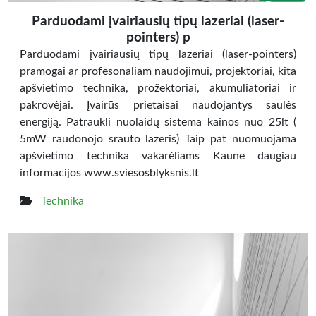
Parduodami įvairiausių tipų lazeriai (laser-
pointers) p
Parduodami įvairiausių tipų lazeriai (laser-pointers)
pramogai ar profesonaliam naudojimui, projektoriai, kita
apšvietimo technika, prožektoriai, akumuliatoriai ir
pakrovėjai. Įvairūs prietaisai naudojantys saulės
energiją. Patraukli nuolaidų sistema kainos nuo 25lt (
5mW raudonojo srauto lazeris) Taip pat nuomuojama
apšvietimo technika vakarėliams Kaune daugiau
informacijos www.sviesosblyksnis.lt
Technika