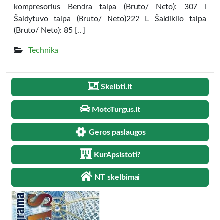
kompresorius Bendra talpa (Bruto/ Neto): 307 l
Šaldytuvo talpa (Bruto/ Neto)222 L Šaldiklio talpa
(Bruto/ Neto): 85 […]
Technika
Skelbti.lt
MotoTurgus.lt
Geros paslaugos
KurApsistoti?
NT skelbimai