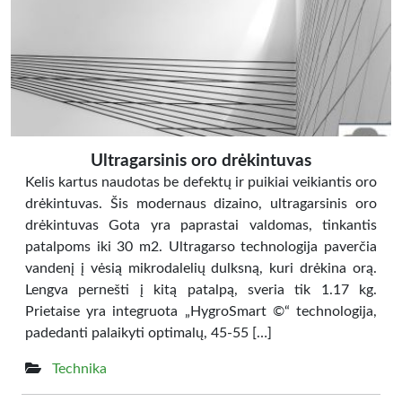
Ultragarsinis oro drėkintuvas
Kelis kartus naudotas be defektų ir puikiai veikiantis oro
drėkintuvas. Šis modernaus dizaino, ultragarsinis oro
drėkintuvas Gota yra paprastai valdomas, tinkantis
patalpoms iki 30 m2. Ultragarso technologija paverčia
vandenį į vėsią mikrodalelių dulksną, kuri drėkina orą.
Lengva pernešti į kitą patalpą, sveria tik 1.17 kg.
Prietaise yra integruota „HygroSmart ©“ technologija,
padedanti palaikyti optimalų, 45-55 […]
Technika