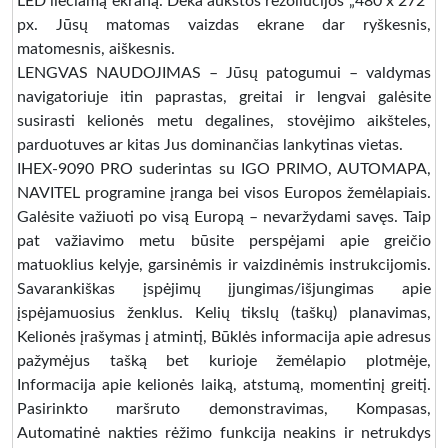
LED liečiamą ekraną. Dėka aukštos rezoliucijos „480 x 272“
px. Jūsų matomas vaizdas ekrane dar ryškesnis,
matomesnis, aiškesnis.
LENGVAS NAUDOJIMAS – Jūsų patogumui – valdymas
navigatoriuje itin paprastas, greitai ir lengvai galėsite
susirasti kelionės metu degalines, stovėjimo aikšteles,
parduotuves ar kitas Jus dominančias lankytinas vietas.
IHEX-9090 PRO suderintas su IGO PRIMO, AUTOMAPA,
NAVITEL programine įranga bei visos Europos žemėlapiais.
Galėsite važiuoti po visą Europą – nevaržydami savęs. Taip
pat važiavimo metu būsite perspėjami apie greičio
matuoklius kelyje, garsinėmis ir vaizdinėmis instrukcijomis.
Savarankiškas įspėjimų įjungimas/išjungimas apie
įspėjamuosius ženklus. Kelių tikslų (taškų) planavimas,
Kelionės įrašymas į atmintį, Būklės informacija apie adresus
pažymėjus tašką bet kurioje žemėlapio plotmėje,
Informacija apie kelionės laiką, atstumą, momentinį greitį.
Pasirinkto maršruto demonstravimas, Kompasas,
Automatinė nakties rėžimo funkcija neakins ir netrukdys