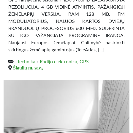
GPS navigacinė sistema IHEX-9700HD LABAI AUKŠTA
REZOLIUCIJA, 4 GB VIDINĖ ATMINTIS, PAŽANGIOJI
ŽEMĖLAPIŲ VERSIJA, RAM 128 MB, FM
MODULIATORIUS, NAUJOS KARTOS DVIEJŲ
BRANDUOLIŲ PROCESORIUS 600 MHz. SUDERINTA
SU IGO PAŽANGIAJA PROGRAMINE ĮRANGA.
Naujausi Europos žemėlapiai. Galimybė pasirinkti
skirtingus žemėlapių gamintojus (TeleAtlas, […]
Technika
»
Radijo elektronika, GPS
Šiaulių m. sav.,