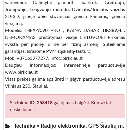
vairavimui. Galimybė planuoti maršrutą Greituoju,
Trumpuoju, Lengvuoju metodu. Dvimatis/Trimatis vaizdas
2D-3D, įspėja apie stovinčias greičio kameras, greičio
viršijimą.
Modelis: IHEX-9090 PRO , KAINA DABAR TIK389,-LT.
NEMOKAMAS pristatymas visoje LIETUVOJE! Pirkimas
vyksta per įmonę, o ne per fizinį asmenį. Suteikiame
garantijas, Išrašome PVM sąskaitą-faktūrą.
Mob: +37063977277, info@pirkciau.lt
Daugiau informacijos: internetinėje parduotuvėje
www.pirkciau.lt
Visas prekes galima apžiūrėti ir įsigyti parduotuvėje adresu
Vilniaus 230, Šiauliai.
Skelbimo
ID: 258418
galiojimas baigėsi. Kontaktai
neskelbiami.
Technika »
Radijo elektronika, GPS Šiaulių m.