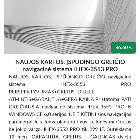
86.60 €
NAUJOS KARTOS, ĮSPŪDINGO GREIČIO
navigacinė sistema IHEX-3553 PRO
NAUJOS KARTOS, ĮSPŪDINGO GREIČIO navigacinė
sistema IHEX-3553 PRO
PERSPEKTYVUMAS+GREITIS+DIDELĖ
ATMINTIS+GARANTIJA+GERA KAINA Pristatoma PATI
GREIČIAUSIA navigacinė sistema IHEX-3553 PRO iš
WINDOWS CE 6.0 serijos. NEĮTIKĖTINI šios navigacijos
parametrai leis Jums planuoti ilgus kelionės maršrutus
be jokio vargo. IHEX-3553 PRO tik 299 LT. Suteikiama
12 mėn. GARANTIJA. GREITIS – GALINGAS dviejų