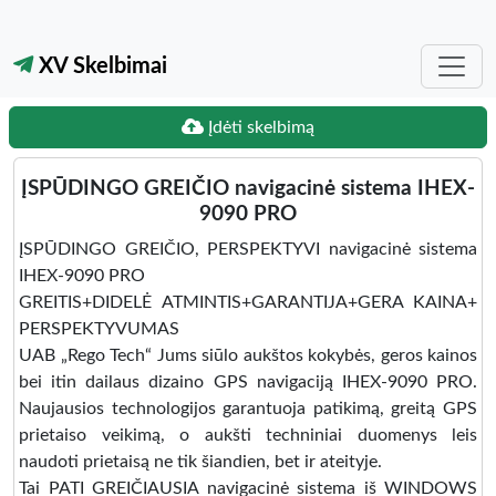
XV Skelbimai
Įdėti skelbimą
ĮSPŪDINGO GREIČIO navigacinė sistema IHEX-
9090 PRO
ĮSPŪDINGO GREIČIO, PERSPEKTYVI navigacinė sistema
IHEX-9090 PRO
GREITIS+DIDELĖ ATMINTIS+GARANTIJA+GERA KAINA+
PERSPEKTYVUMAS
UAB „Rego Tech“ Jums siūlo aukštos kokybės, geros kainos
bei itin dailaus dizaino GPS navigaciją IHEX-9090 PRO.
Naujausios technologijos garantuoja patikimą, greitą GPS
prietaiso veikimą, o aukšti techniniai duomenys leis
naudoti prietaisą ne tik šiandien, bet ir ateityje.
Tai PATI GREIČIAUSIA navigacinė sistema iš WINDOWS