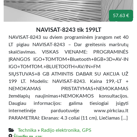
57.63 €
NAVISAT-8243 tik 199LT
NAVISAT-8243 su dviem programinėm įrangom net 40
LT pigiau NAVISAT-8243 – Dar greitesnis maršrutų
skaičiavimas. VISKAS VIENAME: PROGRAMINĖS
ĮRANGOS IGO+TOMTOM+Bluetooth+8GB+3D+AV-IN
IGO+TOMTOM.+BLUETOOTH+AV/IN+FM
SIŲSTUVAS+8 GB ATMINTIS DABAR SU AKCIJA UŽ
199 LT. Modelis: NAVISAT-8243. Kaina 199,-LT +
NEMOKAMAS PRISTATYMAS+NEMOKAMAS
žemėlapių naujinimas+NEMOKAMOS konsultacijos.
Daugiau informacijos: galima tiesiogiai įsigyti
internetinėje parduotuvėje www.pirkciau.lt
PARAMETRAI: Ekranas: 4.3 coliai (11 cm), Liečiamas […]
Technika
»
Radijo elektronika, GPS
Šiaulių m. sav.,