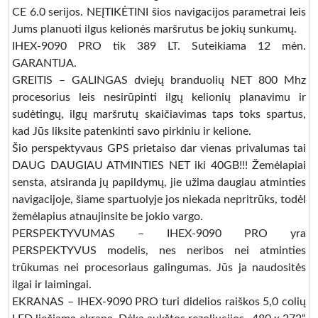
CE 6.0 serijos. NEĮTIKĖTINI šios navigacijos parametrai leis
Jums planuoti ilgus kelionės maršrutus be jokių sunkumų.
IHEX-9090 PRO tik 389 LT. Suteikiama 12 mėn.
GARANTIJA.
GREITIS – GALINGAS dviejų branduolių NET 800 Mhz
procesorius leis nesirūpinti ilgų kelionių planavimu ir
sudėtingų, ilgų maršrutų skaičiavimas taps toks spartus,
kad Jūs liksite patenkinti savo pirkiniu ir kelione.
Šio perspektyvaus GPS prietaiso dar vienas privalumas tai
DAUG DAUGIAU ATMINTIES NET iki 40GB!!! Žemėlapiai
sensta, atsiranda jų papildymų, jie užima daugiau atminties
navigacijoje, šiame spartuolyje jos niekada nepritrūks, todėl
žemėlapius atnaujinsite be jokio vargo.
PERSPEKTYVUMAS – IHEX-9090 PRO yra
PERSPEKTYVUS modelis, nes neribos nei atminties
trūkumas nei procesoriaus galingumas. Jūs ja naudositės
ilgai ir laimingai.
EKRANAS – IHEX-9090 PRO turi didelios raiškos 5,0 colių