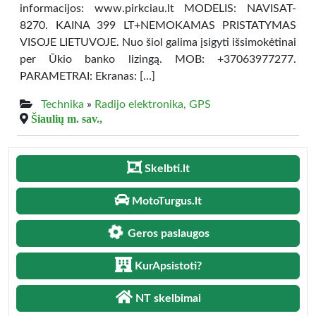
informacijos: www.pirkciau.lt MODELIS: NAVISAT-
8270. KAINA 399 LT+NEMOKAMAS PRISTATYMAS
VISOJE LIETUVOJE. Nuo šiol galima įsigyti išsimokėtinai
per Ūkio banko lizingą. MOB: +37063977277.
PARAMETRAI: Ekranas: […]
Technika
»
Radijo elektronika, GPS
Šiaulių m. sav.,
Skelbti.lt
MotoTurgus.lt
Geros paslaugos
KurApsistoti?
NT skelbimai