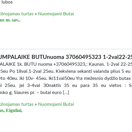
 lubos
ilnojamas turtas
»
Nuomojami Butai
us m. sav.,
UMPALAIKE BUTUnuoma 37060495323 1-2val22-2
LAIKE 1k. BUTU nuoma +37060495323,: Kaunas. 1-2val 22-25
35eu Po 18val.1-2val 25eu. Kiekviena sekanti valanda plius 5 eu 
ryto 40eu. iki 10v- 45eu. Iki11val50eu Yra mežesnio dydžio butax 
al 25eu. jei 3-4val 30naktis 35 eu para 35 eu vietos : Su
ko g, Siaures pr. – butai euro […]
ilnojamas turtas
»
Nuomojami Butai
s, Eiguliai,