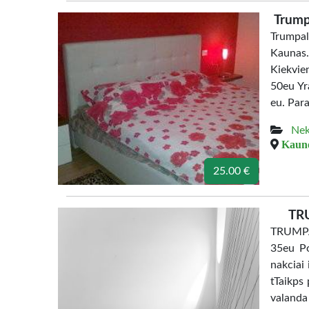
Trump
Trumpa
Kaunas.
Kiekvien
50eu Yr
eu. Para
Nek
Kauno
25.00 €
TRU
TRUMPAL
35eu Po
nakciai
tTaikps
valanda 