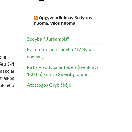
Apgyvendinimas Sodybos
nuoma, vilos nuoma
Sodyba " Jurkampis"
Kaimo turizmo sodyba ” Mėlynas
5 e
namas „
eu 3-4
Pirtis – sodyba ant ežero(tvenkinys
nakciai
100 ha) kranto Širvintų rajone
tTaikps
Atostogos Grybiškėje
kileliu