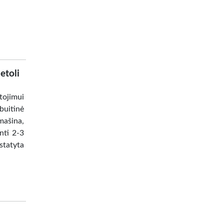
etoli
tojimui
 buitinė
mašina,
enti 2-3
statyta