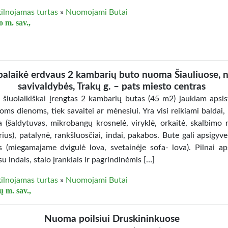
ilnojamas turtas
»
Nuomojami Butai
 m. sav.,
alaikė erdvaus 2 kambarių buto nuoma Šiauliuose, n
savivaldybės, Trakų g. – pats miesto centras
, šiuolaikiškai įrengtas 2 kambarių butas (45 m2) jaukiam apsis
ioms dienoms, tiek savaitei ar mėnesiui. Yra visi reikiami baldai,
a (šaldytuvas, mikrobangų krosnelė, viryklė, orkaitė, skalbimo 
rius), patalynė, rankšluosčiai, indai, pakabos. Bute gali apsigyv
 (miegamajame dvigulė lova, svetainėje sofa- lova). Pilnai ap
su indais, stalo įrankiais ir pagrindinėmis […]
ilnojamas turtas
»
Nuomojami Butai
ų m. sav.,
Nuoma poilsiui Druskininkuose