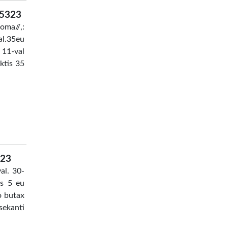
95323
ma//,:
l.35eu
 11-val
ktis 35
323
al. 30-
us 5 eu
o butax
sekanti