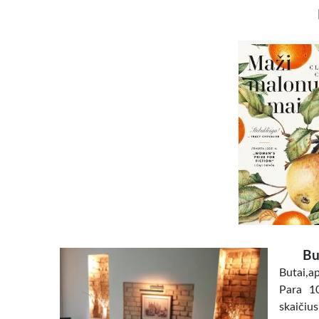
Bu
Butai,ap
Para 10
skaičiu