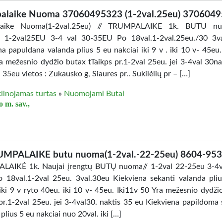
alaike Nuoma 37060495323 (1-2val.25eu) 370604
laike Nuoma(1-2val.25eu) // TRUMPALAIKE 1k. BUTU nuo
 1-2val25EU 3-4 val 30-35EU Po 18val.1-2val.25eu./30 3va
a papuldana valanda plius 5 eu nakciai iki 9 v . iki 10 v- 45eu.
a mežesnio dydžio butax tTaikps pr.1-2val 25eu. jei 3-4val 30na
 35eu vietos : Zukausko g, Siaures pr.. Sukilėlių pr – […]
ilnojamas turtas
»
Nuomojami Butai
 m. sav.,
MPALAIKE butu nuoma(1-2val.-22-25eu) 8604-95
AIKĖ 1k. Naujai įrengtų BUTŲ nuoma// 1-2val 22-25eu 3-4v
 18val.1-2val 25eu. 3val.30eu Kiekviena sekanti valanda pli
 iki 9 v ryto 40eu. iki 10 v- 45eu. Iki11v 50 Yra mežesnio dydži
 pr.1-2val 25eu. jei 3-4val30. naktis 35 eu Kiekviena papildoma 
plius 5 eu nakciai nuo 20val. iki […]