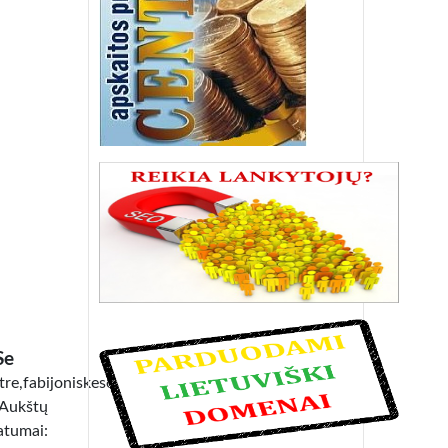
Se
tre,fabijoniskese.
Aukštų
atumai: