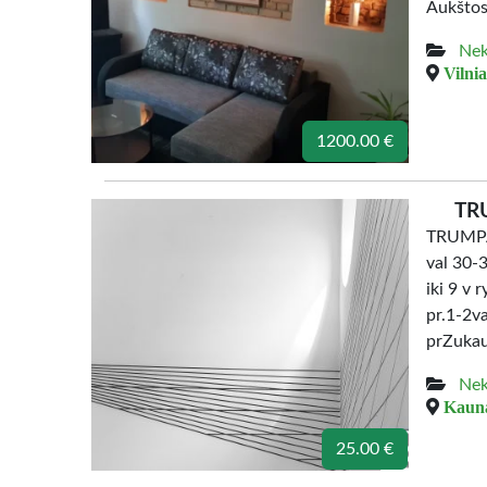
Aukštos
Nek
Vilnia
1200.00 €
TR
TRUMPA
val 30-
iki 9 v 
pr.1-2v
prZukaus
Nek
Kauna
25.00 €