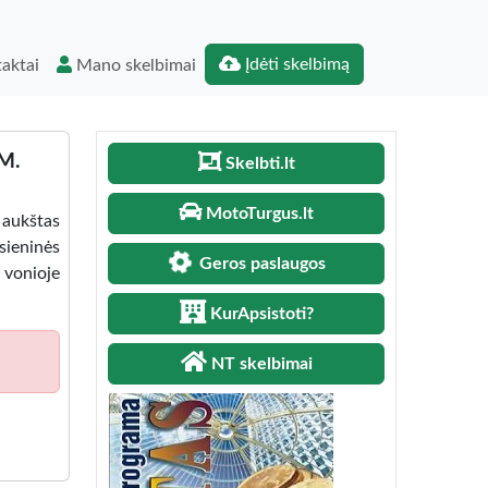
Įdėti skelbimą
aktai
Mano skelbimai
M.
Skelbti.lt
MotoTurgus.lt
 aukštas
sieninės
Geros paslaugos
 vonioje
KurApsistoti?
NT skelbimai