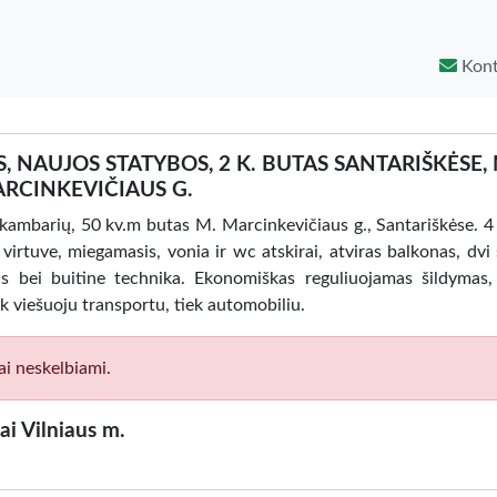
Kont
 NAUJOS STATYBOS, 2 K. BUTAS SANTARIŠKĖSE, 
RCINKEVIČIAUS G.
 kambarių, 50 kv.m butas M. Marcinkevičiaus g., Santariškėse. 4
virtuve, miegamasis, vonia ir wc atskirai, atviras balkonas, dvi 
s bei buitine technika. Ekonomiškas reguliuojamas šildymas,
k viešuoju transportu, tiek automobiliu.
ai neskelbiami.
i Vilniaus m.