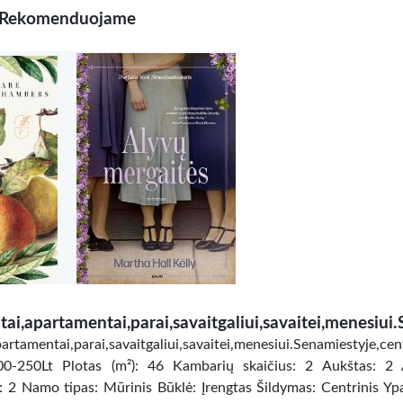
Rekomenduojame
tai,apartamentai,parai,savaitgaliui,savaitei,menesiui.
artamentai,parai,savaitgaliui,savaitei,menesiui.Senamiestyje,cen
0-250Lt Plotas (m²): 46 Kambarių skaičius: 2 Aukštas: 2 
s: 2 Namo tipas: Mūrinis Būklė: Įrengtas Šildymas: Centrinis Yp