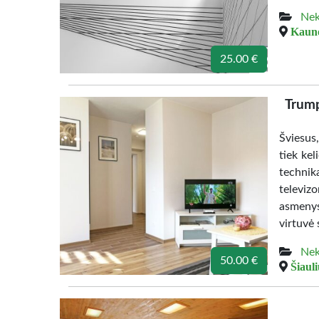
Nek
Kauno
25.00 €
Trump
Šviesus
tiek kel
technik
televizo
asmenys
virtuvė 
Nek
50.00 €
Šiauli