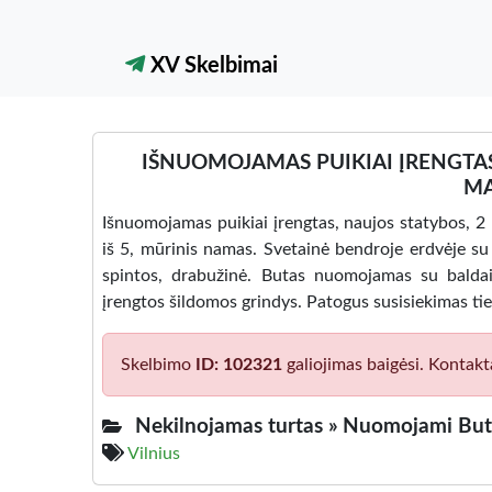
XV Skelbimai
IŠNUOMOJAMAS PUIKIAI ĮRENGTAS,
MA
Išnuomojamas puikiai įrengtas, naujos statybos, 2
iš 5, mūrinis namas. Svetainė bendroje erdvėje su 
spintos, drabužinė. Butas nuomojamas su baldai
įrengtos šildomos grindys. Patogus susisiekimas tie
Skelbimo
ID: 102321
galiojimas baigėsi. Kontakt
Nekilnojamas turtas »
Nuomojami Buta
Vilnius