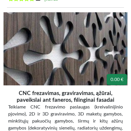
0.00 €
CNC frezavimas, graviravimas, ąžūrai,
paveikslai ant faneros, filinginai fasadai
Teikiame CNC frezavimo paslaugas (kreivalinijinio
pjovimo), 2D ir 3D graviravimo, 3D maketų gamybos,
minkštųjų pakuočių gamybos, širmų ir kitų ažūrų
gamybos (dekoratyvinių sienelių, radiatorių uždengimų,