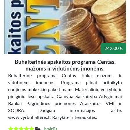
242.00 €
Buhalterinės apskaitos programa Centas,
mažoms ir vidutinėms įmonėms.
Buhalterine programa Centas tinka mazoms ir
vidutinems imonems. Programa pilnai pritaikyta
naujiems mokesčių pakeitimams Materialinių vertybių ir
piniginių lėšų apskaita Gamyba Saskaityba Atlyginimai
Bankai Pagrindines priemones Ataskaitos VMI ir
SODRA Daugiau informacijos rasite:
www.vyrbuhalteris.lt Rasykite ir teiraukites.
Įvairūs