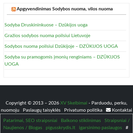
Apgyvendinimas Sodybos nuoma, vilos nuoma
Sodyba Druskininkuose – Dzūkijos uoga
Gražios sodybos nuoma poilsiui Lietuvoje
Sodybos nuoma poilsiui Dzūkijoje – DZŪKIJOS UOGA
Sodyba su pramogomis įmonių renginiams – DZŪKIJOS
UOGA
Copyright © 2013 – 2026
XV Skelbimai
- Parduodu, perku,
nuomoju
Paslaugų taisyklės
Privatumo politika
Kontaktai
Patarimai, SEO straipsniai
Balkono stiklinimas
Straipsniai /
Naujienos / Blogas
pigusskrydis.lt
igarsinimo paslaugos
#