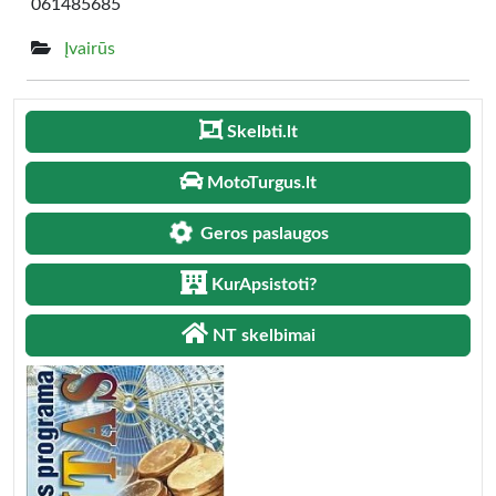
061485685
Įvairūs
Skelbti.lt
MotoTurgus.lt
Geros paslaugos
KurApsistoti?
NT skelbimai