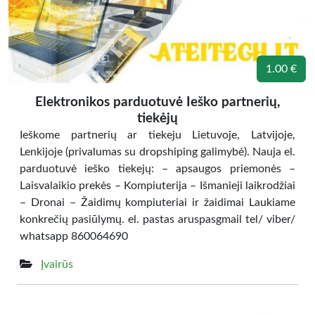
1.00 €
Elektronikos parduotuvė Ieško partnerių,
tiekėjų
Ieškome partnerių ar tiekeju Lietuvoje, Latvijoje,
Lenkijoje (privalumas su dropshiping galimybė). Nauja el.
parduotuvė ieško tiekejų: – apsaugos priemonės –
Laisvalaikio prekės – Kompiuterija – Išmanieji laikrodžiai
– Dronai – Žaidimų kompiuteriai ir žaidimai Laukiame
konkrečių pasiūlymų. el. pastas aruspasgmail tel/ viber/
whatsapp 860064690
Įvairūs