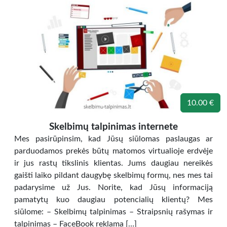
10.00 €
Skelbimų talpinimas internete
Mes pasirūpinsim, kad Jūsų siūlomas paslaugas ar
parduodamos prekės būtų matomos virtualioje erdvėje
ir jus rastų tikslinis klientas. Jums daugiau nereikės
gaišti laiko pildant daugybę skelbimų formų, nes mes tai
padarysime už Jus. Norite, kad Jūsų informaciją
pamatytų kuo daugiau potencialių klientų? Mes
siūlome: – Skelbimų talpinimas – Straipsnių rašymas ir
talpinimas – FaceBook reklama […]