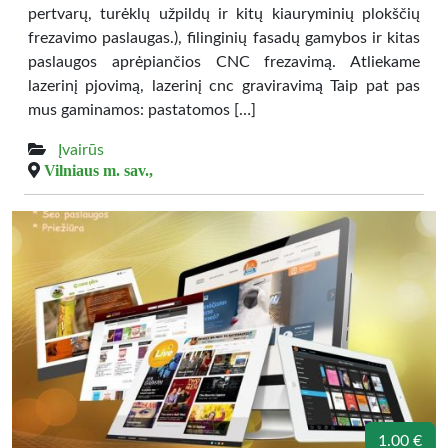
pertvarų, turėklų užpildų ir kitų kiauryminių plokščių
frezavimo paslaugas.), filinginių fasadų gamybos ir kitas
paslaugos aprėpiančios CNC frezavimą. Atliekame
lazerinį pjovimą, lazerinį cnc graviravimą Taip pat pas
mus gaminamos: pastatomos […]
Įvairūs
Vilniaus m. sav.,
1.00 €