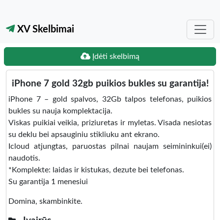
XV Skelbimai
Įdėti skelbimą
iPhone 7 gold 32gb puikios bukles su garantija!
iPhone 7 – gold spalvos, 32Gb talpos telefonas, puikios
bukles su nauja komplektacija.
Viskas puikiai veikia, priziuretas ir myletas. Visada nesiotas
su deklu bei apsauginiu stikliuku ant ekrano.
Icloud atjungtas, paruostas pilnai naujam seimininkui(ei)
naudotis.
*Komplekte: laidas ir kistukas, dezute bei telefonas.
Su garantija 1 menesiui
Domina, skambinkite.