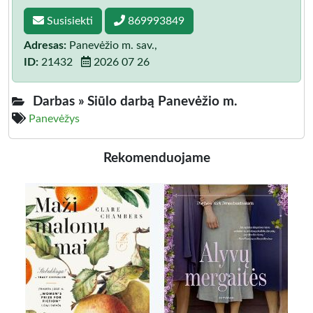
Susisiekti
869993849
Adresas:
Panevėžio m. sav.,
ID:
21432
2026 07 26
Darbas »
Siūlo darbą Panevėžio m.
Panevėžys
Rekomenduojame