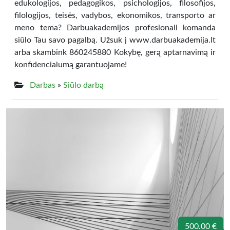
edukologijos, pedagogikos, psichologijos, filosofijos,
filologijos, teisės, vadybos, ekonomikos, transporto ar
meno tema? Darbuakademijos profesionali komanda
siūlo Tau savo pagalbą. Užsuk į www.darbuakademija.lt
arba skambink 860245880 Kokybę, gerą aptarnavimą ir
konfidencialumą garantuojame!
Darbas
»
Siūlo darbą
500.00 €