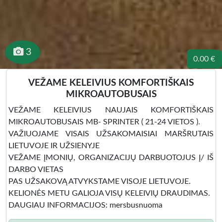
3
0.00 €
VEŽAME KELEIVIUS KOMFORTIŠKAIS
MIKROAUTOBUSAIS
VEŽAME KELEIVIUS NAUJAIS KOMFORTIŠKAIS
MIKROAUTOBUSAIS MB- SPRINTER ( 21-24 VIETOS ).
VAŽIUOJAME VISAIS UŽSAKOMAISIAI MARŠRUTAIS
LIETUVOJE IR UŽSIENYJE
VEŽAME ĮMONIŲ, ORGANIZACIJŲ DARBUOTOJUS Į/ IŠ
DARBO VIETAS
PAS UŽSAKOVĄ ATVYKSTAME VISOJE LIETUVOJE.
KELIONĖS METU GALIOJA VISŲ KELEIVIŲ DRAUDIMAS.
DAUGIAU INFORMACIJOS: mersbusnuoma