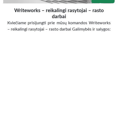
Writeworks – reikalingi rasytojai – rasto
darbai
Kviečiame prisijungti prie mūsų komandos Writeworks
– reikalingi rasytojai – rasto darbai Galimybės ir salygos:
1.Darbas iš namų, lankstus grafikas, uždarbis priklausys
nuo to kiek darbų parašėte. Už kokybiškai ir laiku
atliktus darbus Vykdytojui išmokamas priedas
2.Užsakymai Jums bus siunčiami el. paštu. Jeigu tinka
kažkuri tema – atsakote į laiškelį, kad galite paimti ir
administratorė […]
Darbas
»
Siūlo darbą
Kauno m. sav.,