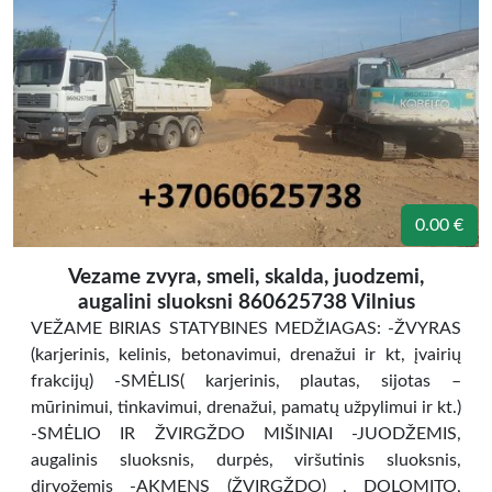
0.00 €
Vezame zvyra, smeli, skalda, juodzemi,
augalini sluoksni 860625738 Vilnius
VEŽAME BIRIAS STATYBINES MEDŽIAGAS: -ŽVYRAS
(karjerinis, kelinis, betonavimui, drenažui ir kt, įvairių
frakcijų) -SMĖLIS( karjerinis, plautas, sijotas –
mūrinimui, tinkavimui, drenažui, pamatų užpylimui ir kt.)
-SMĖLIO IR ŽVIRGŽDO MIŠINIAI -JUODŽEMIS,
augalinis sluoksnis, durpės, viršutinis sluoksnis,
dirvožemis -AKMENS (ŽVIRGŽDO) , DOLOMITO,