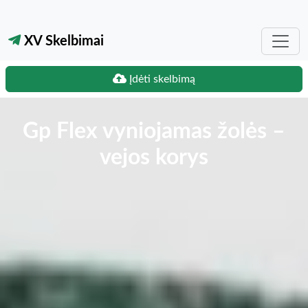
XV Skelbimai
Įdėti skelbimą
Gp Flex vyniojamas žolės –
vejos korys