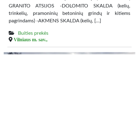
GRANITO ATSIJOS -DOLOMITO SKALDA (kelių,
trinkelių, pramoninių betoninių grindų ir kitiems
pagrindams) -AKMENS SKALDA (kelių, […]
Buities prekės
Vilniaus m. sav.,
0.00 €
Vezu zvyra, smeli, juodzemi, augalini sluoksni,