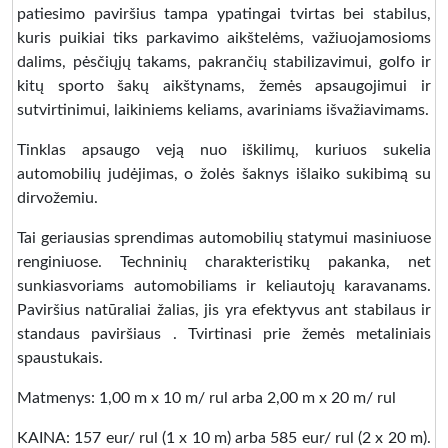
patiesimo paviršius tampa ypatingai tvirtas bei stabilus,
kuris puikiai tiks parkavimo aikštelėms, važiuojamosioms
dalims, pėsčiųjų takams, pakrančių stabilizavimui, golfo ir
kitų sporto šakų aikštynams, žemės apsaugojimui ir
sutvirtinimui, laikiniems keliams, avariniams išvažiavimams.
Tinklas apsaugo veją nuo iškilimų, kuriuos sukelia
automobilių judėjimas, o žolės šaknys išlaiko sukibimą su
dirvožemiu.
Tai geriausias sprendimas automobilių statymui masiniuose
renginiuose. Techninių charakteristikų pakanka, net
sunkiasvoriams automobiliams ir keliautojų karavanams.
Paviršius natūraliai žalias, jis yra efektyvus ant stabilaus ir
standaus paviršiaus . Tvirtinasi prie žemės metaliniais
spaustukais.
Matmenys: 1,00 m x 10 m/ rul arba 2,00 m x 20 m/ rul
KAINA: 157 eur/ rul (1 x 10 m) arba 585 eur/ rul (2 x 20 m).