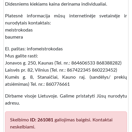
Didesniems kiekiams kaina derinama individualiai.
Platesnė informacija mūsų internetinėje svetainėje ir
nurodytais kontaktais:
meistrokodas
baumera
El. paštas: infomeistrokodas
Mus galite rasti:
Jonavos g. 250, Kaunas (Tel. nr.: 864606533 868388282)
Laisvės pr. 82, Vilnius (Tel. nr.: 867422345 860223452)
Kumės g. 8, Stanaičiai, Kauno raj. (sandėlys/ prekių
atsiėmimas) Tel. nr.: 860776661
Dirbame visoje Lietuvoje. Galime pristatyti Jūsų nurodytu
adresu.
Skelbimo
ID: 261081
galiojimas baigėsi. Kontaktai
neskelbiami.