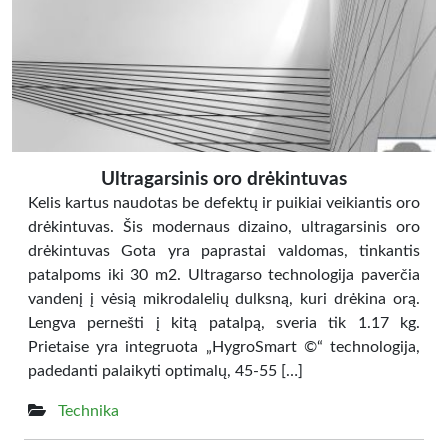
Ultragarsinis oro drėkintuvas
Kelis kartus naudotas be defektų ir puikiai veikiantis oro
drėkintuvas. Šis modernaus dizaino, ultragarsinis oro
drėkintuvas Gota yra paprastai valdomas, tinkantis
patalpoms iki 30 m2. Ultragarso technologija paverčia
vandenį į vėsią mikrodalelių dulksną, kuri drėkina orą.
Lengva pernešti į kitą patalpą, sveria tik 1.17 kg.
Prietaise yra integruota „HygroSmart ©“ technologija,
padedanti palaikyti optimalų, 45-55 […]
Technika