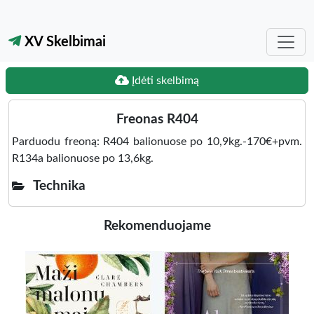
XV Skelbimai
Įdėti skelbimą
Freonas R404
Parduodu freoną: R404 balionuose po 10,9kg.-170€+pvm.
R134a balionuose po 13,6kg.
Technika
Rekomenduojame