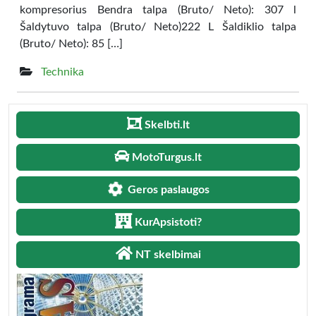
kompresorius Bendra talpa (Bruto/ Neto): 307 l
Šaldytuvo talpa (Bruto/ Neto)222 L Šaldiklio talpa
(Bruto/ Neto): 85 […]
Technika
Skelbti.lt
MotoTurgus.lt
Geros paslaugos
KurApsistoti?
NT skelbimai