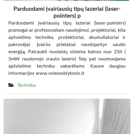
Parduodami įvairiausių tipų lazeriai (laser-
pointers) p
Parduodami įvairiausių tipų lazeriai (laser-pointers)
pramogai ar profesonaliam naudojimui, projektoriai, kita
apšvietimo technika, prožektoriai, akumuliatoriai ir
pakrovėjai. Įvairūs prietaisai naudojantys saulės
energiją. Patraukli nuolaidų sistema kainos nuo 25lt (
5mW raudonojo srauto lazeris) Taip pat nuomuojama
apšvietimo technika vakarėliams Kaune daugiau
informacijos www.sviesosblyksnis.lt
Technika