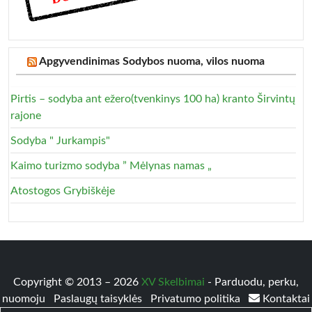
Apgyvendinimas Sodybos nuoma, vilos nuoma
Pirtis – sodyba ant ežero(tvenkinys 100 ha) kranto Širvintų
rajone
Sodyba " Jurkampis"
Kaimo turizmo sodyba ” Mėlynas namas „
Atostogos Grybiškėje
Copyright © 2013 – 2026
XV Skelbimai
- Parduodu, perku,
nuomoju
Paslaugų taisyklės
Privatumo politika
Kontaktai