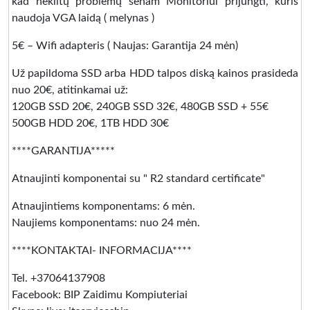
kad nekiltų problemų senam Monitoriui prijungti, kuris
naudoja VGA laidą ( melynas )
5€ – Wifi adapteris ( Naujas: Garantija 24 mėn)
Už papildoma SSD arba HDD talpos diską kainos prasideda
nuo 20€, atitinkamai už:
120GB SSD 20€, 240GB SSD 32€, 480GB SSD + 55€
500GB HDD 20€, 1TB HDD 30€
****GARANTIJA*****
Atnaujinti komponentai su " R2 standard certificate"
Atnaujintiems komponentams: 6 mėn.
Naujiems komponentams: nuo 24 mėn.
****KONTAKTAI- INFORMACIJA****
Tel. +37064137908
Facebook: BIP Zaidimu Kompiuteriai