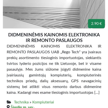
2.90 €
DIDMENINĖMIS KAINOMIS ELEKTRONIKA
IR REMONTO PASLAUGOS
DIDMENINĖMIS KAINOMIS ELEKTRONIKA IR
REMONTO PASLAUGOS UAB „Rego Tech“ yra įvairaus
prekių asortimento tiesioginis importuotojas, siekiantis
tvirtos lyderio pozicijos ne tik Lietuvoje, bet ir visame
pasaulyje. Mes Jums siūlome įsigyti didmenine kaina
įvairiausių gamintojų kompiuterių, kompiuterinės
technikos priedų, dalių aksesuarų, GPS navagacinių
sistemų bei atlikti visus remonto darbus didmenine
kaina. Kadangi mes esame tiesioginis importuotojas […]
Technika
»
Kompiuteriai
Šiaulių m. sav.,