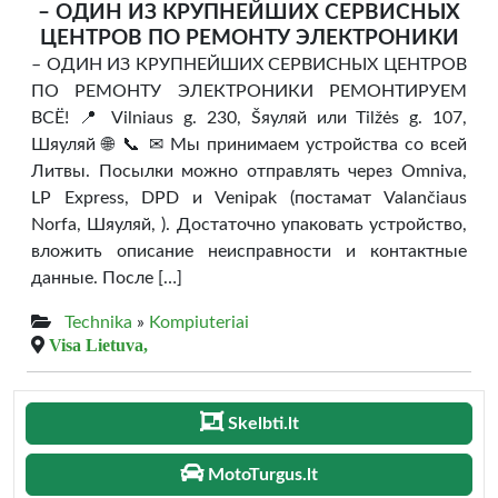
– ОДИН ИЗ КРУПНЕЙШИХ СЕРВИСНЫХ
ЦЕНТРОВ ПО РЕМОНТУ ЭЛЕКТРОНИКИ
– ОДИН ИЗ КРУПНЕЙШИХ СЕРВИСНЫХ ЦЕНТРОВ
ПО РЕМОНТУ ЭЛЕКТРОНИКИ РЕМОНТИРУЕМ
ВСЁ! 📍 Vilniaus g. 230, Šяуляй или Tilžės g. 107,
Шяуляй 🌐 📞 ✉ Мы принимаем устройства со всей
Литвы. Посылки можно отправлять через Omniva,
LP Express, DPD и Venipak (постамат Valančiaus
Norfa, Шяуляй, ). Достаточно упаковать устройство,
вложить описание неисправности и контактные
данные. После […]
Technika
»
Kompiuteriai
Visa Lietuva,
Skelbti.lt
MotoTurgus.lt