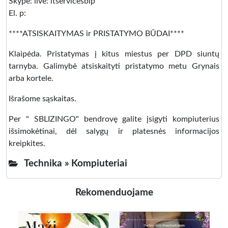
Skype: live: itservicesbip
El. p:
****ATSISKAITYMAS ir PRISTATYMO BŪDAI****
Klaipėda. Pristatymas į kitus miestus per DPD siuntų
tarnyba. Galimybė atsiskaityti pristatymo metu Grynais
arba kortele.
Išrašome sąskaitas.
Per " SBLIZINGO" bendrovę galite įsigyti kompiuterius
išsimokėtinai, dėl salygų ir platesnės informacijos
kreipkites.
Technika »
Kompiuteriai
Rekomenduojame