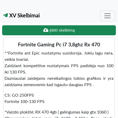
XV Skelbimai
Įdėti skelbimą
Fortnite Gaming Pc i7 3,8ghz Rx 470
**Fortnite ant Epic nustatymu susidoroja, Jokiu lagu nera,
veikia švariai.
Zaidziant kompetitive nustatymais FPS padideja nuo 100
iki 130 FPS.
Dazniausiai zaidejams nereikalingos tokios grafikos ir yra
zaidziama zemesnemis kad isgautu daugiau FPS .
CS: GO 250FPS
Fortnite 100-130 FPS
*Vaizdo plokštė: RX 470 4gb ( galingumas kaip gtx 1060 )