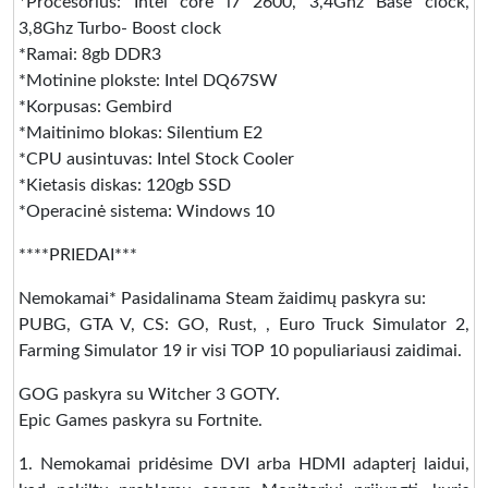
*Procesorius: Intel core i7 2600, 3,4Ghz Base clock,
3,8Ghz Turbo- Boost clock
*Ramai: 8gb DDR3
*Motinine plokste: Intel DQ67SW
*Korpusas: Gembird
*Maitinimo blokas: Silentium E2
*CPU ausintuvas: Intel Stock Cooler
*Kietasis diskas: 120gb SSD
*Operacinė sistema: Windows 10
****PRIEDAI***
Nemokamai* Pasidalinama Steam žaidimų paskyra su:
PUBG, GTA V, CS: GO, Rust, , Euro Truck Simulator 2,
Farming Simulator 19 ir visi TOP 10 populiariausi zaidimai.
GOG paskyra su Witcher 3 GOTY.
Epic Games paskyra su Fortnite.
1. Nemokamai pridėsime DVI arba HDMI adapterį laidui,