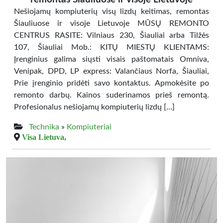
Nešiojamų kompiuterių visų lizdų keitimas, remontas
Šiauliuose ir visoje Lietuvoje MŪSŲ REMONTO
CENTRUS RASITE: Vilniaus 230, Šiauliai arba Tilžės
107, Šiauliai Mob.: KITŲ MIESTŲ KLIENTAMS:
Įrenginius galima siųsti visais paštomatais Omniva,
Venipak, DPD, LP express: Valančiaus Norfa, Šiauliai,
Prie įrenginio pridėti savo kontaktus. Apmokėsite po
remonto darbų. Kainos suderinamos prieš remontą.
Profesionalus nešiojamų kompiuterių lizdų […]
Technika
»
Kompiuteriai
Visa Lietuva,