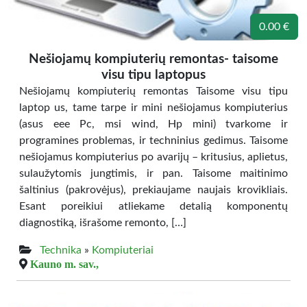
0.00 €
Nešiojamų kompiuterių remontas- taisome
visu tipu laptopus
Nešiojamų kompiuterių remontas Taisome visu tipu
laptop us, tame tarpe ir mini nešiojamus kompiuterius
(asus eee Pc, msi wind, Hp mini) tvarkome ir
programines problemas, ir techninius gedimus. Taisome
nešiojamus kompiuterius po avarijų – kritusius, aplietus,
sulaužytomis jungtimis, ir pan. Taisome maitinimo
šaltinius (pakrovėjus), prekiaujame naujais krovikliais.
Esant poreikiui atliekame detalią komponentų
diagnostiką, išrašome remonto, […]
Technika
»
Kompiuteriai
Kauno m. sav.,