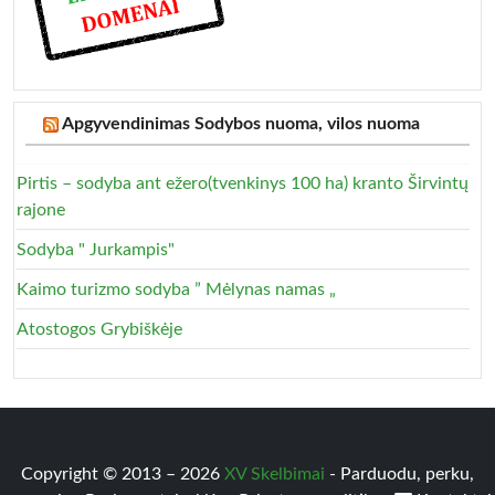
Apgyvendinimas Sodybos nuoma, vilos nuoma
Pirtis – sodyba ant ežero(tvenkinys 100 ha) kranto Širvintų
rajone
Sodyba " Jurkampis"
Kaimo turizmo sodyba ” Mėlynas namas „
Atostogos Grybiškėje
Copyright © 2013 – 2026
XV Skelbimai
- Parduodu, perku,