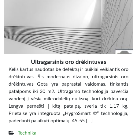
Ultragarsinis oro drėkintuvas
Kelis kartus naudotas be defektų ir puikiai veikiantis oro
drėkintuvas. Šis modernaus dizaino, ultragarsinis oro
drėkintuvas Gota yra paprastai valdomas, tinkantis
patalpoms iki 30 m2. Ultragarso technologija paverčia
vandenį į vėsią mikrodalelių dulksną, kuri drėkina orą.
Lengva pernešti į kitą patalpą, sveria tik 1.17 kg.
Prietaise yra integruota „HygroSmart ©“ technologija,
padedanti palaikyti optimalų, 45-55 […]
Technika