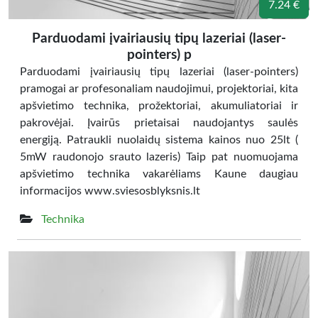
7.24 €
Parduodami įvairiausių tipų lazeriai (laser-
pointers) p
Parduodami įvairiausių tipų lazeriai (laser-pointers)
pramogai ar profesonaliam naudojimui, projektoriai, kita
apšvietimo technika, prožektoriai, akumuliatoriai ir
pakrovėjai. Įvairūs prietaisai naudojantys saulės
energiją. Patraukli nuolaidų sistema kainos nuo 25lt (
5mW raudonojo srauto lazeris) Taip pat nuomuojama
apšvietimo technika vakarėliams Kaune daugiau
informacijos www.sviesosblyksnis.lt
Technika