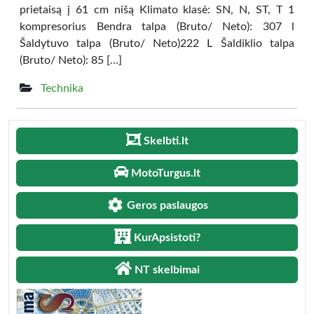
prietaisą į 61 cm nišą Klimato klasė: SN, N, ST, T 1
kompresorius Bendra talpa (Bruto/ Neto): 307 l
Šaldytuvo talpa (Bruto/ Neto)222 L Šaldiklio talpa
(Bruto/ Neto): 85 […]
Technika
Skelbti.lt
MotoTurgus.lt
Geros paslaugos
KurApsistoti?
NT skelbimai