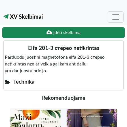
XV Skelbimai
Įdėti skelbimą
Elfa 201-3 стерео netikrintas
Parduodu juostini magnetofona elfa 201-3 стерео
netikrintas nzn ar veikia gal kam ant daliu.
yra dar juostu prie jo.
Technika
Rekomenduojame