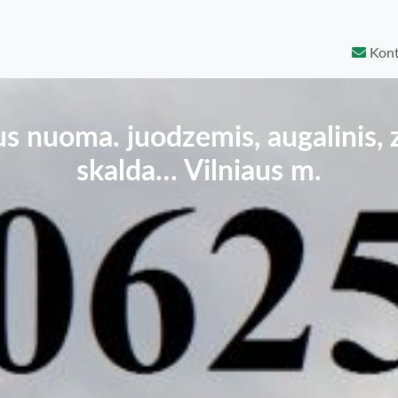
Kont
s nuoma. juodzemis, augalinis, z
skalda… Vilniaus m.