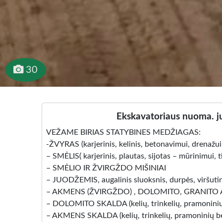
30
Ekskavatoriaus nuoma. ju
VEŽAME BIRIAS STATYBINES MEDŽIAGAS:
-ŽVYRAS (karjerinis, kelinis, betonavimui, drenažui ir
– SMĖLIS( karjerinis, plautas, sijotas – mūrinimui, 
– SMĖLIO IR ŽVIRGŽDO MIŠINIAI
– JUODŽEMIS, augalinis sluoksnis, durpės, viršutin
– AKMENS (ŽVIRGŽDO) , DOLOMITO, GRANITO 
– DOLOMITO SKALDA (kelių, trinkelių, pramoninių 
– AKMENS SKALDA (kelių, trinkelių, pramoninių be