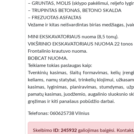
– GRUNTAS, MOLIS (sklypo pakėlimui, reljefo lygi
– TRUPINTAS BETONAS, BETONO SKALDA
– FREZUOTAS ASFALTAS
Vežame ir kitas neišvardintas birias medžiagas, įva
MINI EKSKAVATORIAUS nuoma (8,5 tonų).
VIKŠRINIO EKSKAVATORIAUS NUOMA 22 tonos HY
Frontalinio krautuvo nuoma.
BOBCAT NUOMA.
Teikiame tokias paslaugas kaip:
Tvenkinių kasimas, šlaitų formavimas, kelių įreng
keliams, namų statybai, trinkelių klojimui, užkas
kasimas, lyginimas, planiravimas, stumdymas, už
pamatų kasimas, juodžemio, augalinio sluoksnio skl
gręžimas ir kiti panašaus pobūdžio darbai.
Telefonas: 060625738 Vilnius
Skelbimo
ID: 245932
galiojimas baigėsi. Kontakt