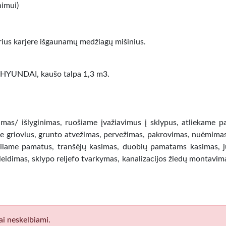
nimui)
irius karjere išgaunamų medžiagų mišinius.
UNDAI, kaušo talpa 1,3 m3.
imas/ išlyginimas, ruošiame įvažiavimus į sklypus, atliekame p
ame griovius, grunto atvežimas, pervežimas, pakrovimas, nuėmima
pilame pamatus, tranšėjų kasimas, duobių pamatams kasimas, j
eidimas, sklypo reljefo tvarkymas, kanalizacijos žiedų montavima
ai neskelbiami.