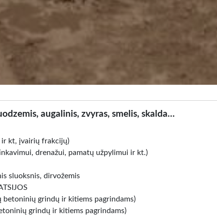
odzemis, augalinis, zvyras, smelis, skalda…
 kt, įvairių frakcijų)
tinkavimui, drenažui, pamatų užpylimui ir kt.)
is sluoksnis, dirvožemis
ATSIJOS
betoninių grindų ir kitiems pagrindams)
toninių grindų ir kitiems pagrindams)