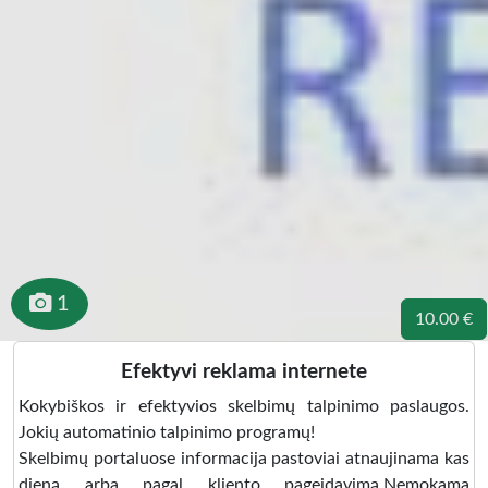
1
10.00 €
Efektyvi reklama internete
Kokybiškos ir efektyvios skelbimų talpinimo paslaugos.
Jokių automatinio talpinimo programų!
Skelbimų portaluose informacija pastoviai atnaujinama kas
dieną arba pagal kliento pageidavimą.Nemokama