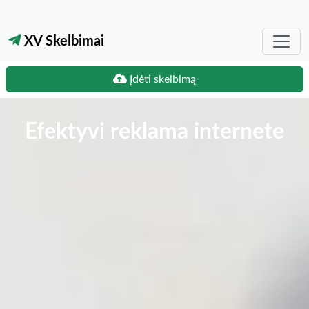
XV Skelbimai
Įdėti skelbimą
Efektyvi reklama internete