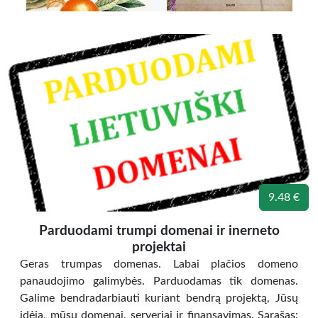
9.48 €
Parduodami trumpi domenai ir inerneto
projektai
Geras trumpas domenas. Labai plačios domeno
panaudojimo galimybės. Parduodamas tik domenas.
Galime bendradarbiauti kuriant bendrą projektą, Jūsų
įdėja, mūsų domenai, serveriai ir finansavimas. Sąrašas: