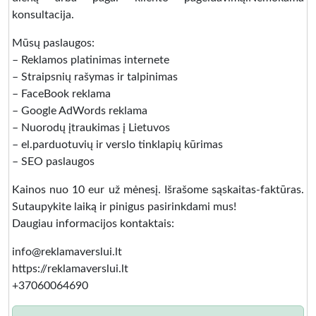
konsultacija.
Mūsų paslaugos:
– Reklamos platinimas internete
– Straipsnių rašymas ir talpinimas
– FaceBook reklama
– Google AdWords reklama
– Nuorodų įtraukimas į Lietuvos
– el.parduotuvių ir verslo tinklapių kūrimas
– SEO paslaugos
Kainos nuo 10 eur už mėnesį. Išrašome sąskaitas-faktūras.
Sutaupykite laiką ir pinigus pasirinkdami mus!
Daugiau informacijos kontaktais:
info@reklamaverslui.lt
https://reklamaverslui.lt
+37060064690