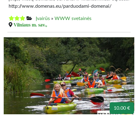
http://www.domenas.eu/parduodami-domenai/
Įvairūs
»
WWW svetainės
Vilniaus m. sav.,
10.00 €
TURISTAUK LT – baidares, stovyklavietė
Dobilų Slėnis, pirtis, kubilai prie Jūros upės
Turistauk Lietuvoje prie Jūros upės su TURISTAUK LT: