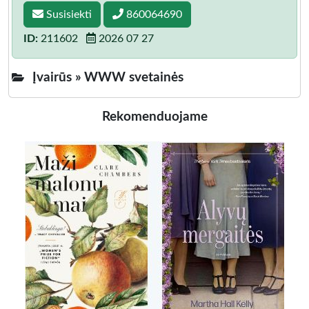
Susisiekti
860064690
ID:
211602
2026 07 27
Įvairūs »
WWW svetainės
Rekomenduojame