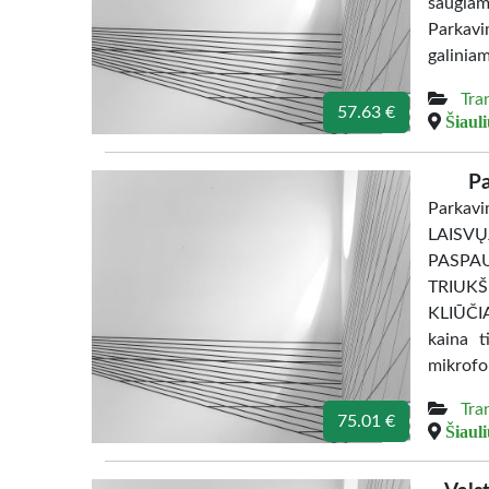
saugiam
Parkavi
galiniam
Tra
57.63 €
Šiauli
Pa
Parkav
LAISV
PASPA
TRIUK
KLIŪČIA
kaina t
mikrofo
Tra
75.01 €
Šiauli