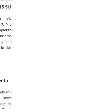
IS SU
IS SU
CINIS
plekto
kuriame
galinio
ie tiek
lvotu
 ekranu
skirti
 pagalba