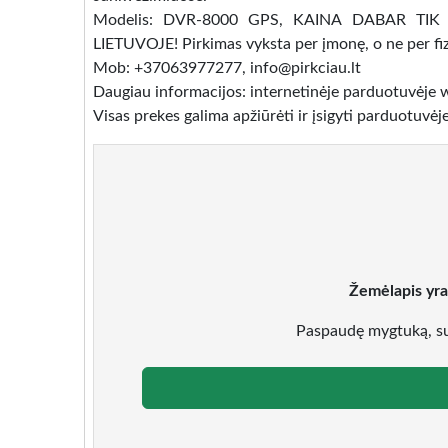
Modelis: DVR-8000 GPS, KAINA DABAR TIK 
LIETUVOJE! Pirkimas vyksta per įmonę, o ne per fi
Mob: +37063977277, info@pirkciau.lt
Daugiau informacijos: internetinėje parduotuvėje 
Visas prekes galima apžiūrėti ir įsigyti parduotuvėje
Žemėlapis yra
Paspaudę mygtuką, su