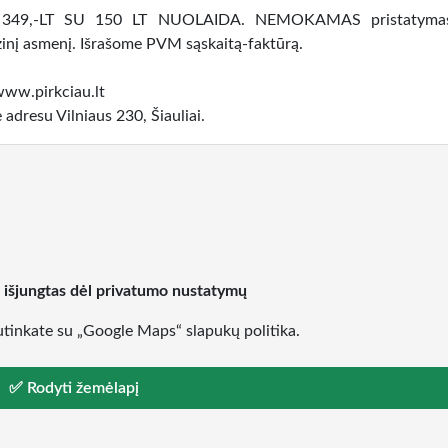
349,-LT SU 150 LT NUOLAIDA. NEMOKAMAS pristatymas
zinį asmenį. Išrašome PVM sąskaitą-faktūrą.
www.pirkciau.lt
 adresu Vilniaus 230, Šiauliai.
 išjungtas dėl privatumo nustatymų
tinkate su „Google Maps“ slapukų politika.
✅ Rodyti žemėlapį