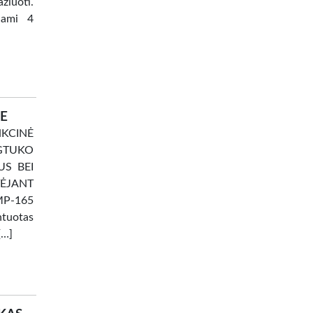
žiuoti.
ojami 4
JE
NKCINĖ
YGTUKO
US BEI
ĖJANT
PMP-165
ntuotas
[…]