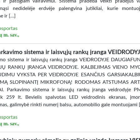
 ir patogiam vairavimui. Sistema pradeda veikti pradėjus va
mąsi nedidelėje erdvėje palengvina jutikliai, kurie montu
e ir […]
nsportas
ų m. sav.,
rkavimo sistema ir laisvųjų rankų įranga VEIDRODY
imo sistema ir laisvųjų rankų įranga VEIDRODYJE DAUGIAFU
ŲJŲ RANKŲ ĮRANGA VEIDRODYJE. KALBEJIMAS VIENO M
UDIMU VYKSTA PER VEIDRODYJE ESANČIUS GARSIAKALBI
ŠMĄ SLOPINANTĮ MIKROFONĄ! RODOMAS ATSTUMAS ART
I. Parkavimo sistema ir laisvųjų rankų įranga veidrodyje 
ik 259 lt. Bevielis spalvotas LED veidrodinis ekranas, įmo
nas, galimybė rinkti numerį balsu, automobilio gale montuojami 
nsportas
ų m. sav.,