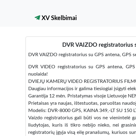
XV Skelbimai
DVR VAIZDO registratorius 
DVR VAIZDO registratorius su GPS antena, GPS se
DVR VIDEO registratorius su GPS antena, GPS
nuolaida!
DVIEJŲ KAMERŲ VIDEO REGISTRATORIUS FILMU
Daugiau informacijos ir galima tiesiogiai įsigyti e
Garantija 12 mėn. Pristatymas visoje Lietuvoje
Prietaisas yra naujas, ištestuotas, paruoštas naudo
Modelis: DVR-8000 GPS, KAINA 349,-LT SU 150
Vaizdo registratorius gali būti vos ne vienintelė 
liudytojas, kuris iš tikro nebijo nieko, nei gras
registratorių įgyja visą eilę pranašumų, kuriuos 