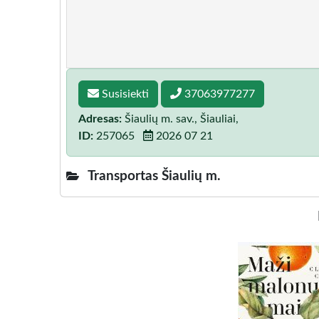
Susisiekti
37063977277
Adresas:
Šiaulių m. sav., Šiauliai,
ID:
257065
2026 07 21
Transportas Šiaulių m.