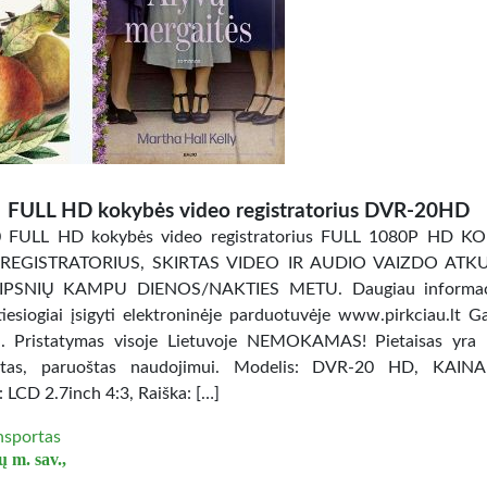
FULL HD kokybės video registratorius DVR-20HD
 FULL HD kokybės video registratorius FULL 1080P HD K
REGISTRATORIUS, SKIRTAS VIDEO IR AUDIO VAIZDO ATK
IPSNIŲ KAMPU DIENOS/NAKTIES METU. Daugiau informaci
tiesiogiai įsigyti elektroninėje parduotuvėje www.pirkciau.lt Ga
 Pristatymas visoje Lietuvoje NEMOKAMAS! Pietaisas yra n
uotas, paruoštas naudojimui. Modelis: DVR-20 HD, KAINA
 LCD 2.7inch 4:3, Raiška: […]
nsportas
ų m. sav.,