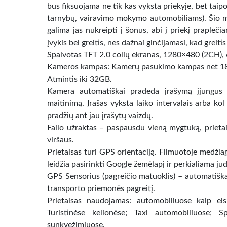
bus fiksuojama ne tik kas vyksta priekyje, bet taip
tarnybų, vairavimo mokymo automobiliams). Šio m
galima jas nukreipti į šonus, abi į priekį prapleč
įvykis bei greitis, nes dažnai ginčijamasi, kad greiti
Spalvotas TFT 2.0 colių ekranas, 1280×480 (2CH), 
Kameros kampas: Kamerų pasukimo kampas net 180
Atmintis iki 32GB.
Kamera automatiškai pradeda įrašymą įjungus a
maitinimą. Įrašas vyksta laiko intervalais arba kol
pradžių ant jau įrašytų vaizdų.
Failo užraktas – paspausdu vieną mygtuką, prietai
viršaus.
Prietaisas turi GPS orientaciją. Filmuotoje medžiag
leidžia pasirinkti Google žemėlapį ir perkialiama jud
GPS Sensorius (pagreičio matuoklis) – automatiškai
transporto priemonės pagreitį.
Prietaisas naudojamas: automobiliuose kaip ei
Turistinėse kelionėse; Taxi automobiliuose; S
sunkvežimiuose.