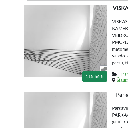
VISK
VISKA
KAMER
VEIDRO
PMC-190
matomas
vaizdo 
garsu, t
Tra
115.56 €
Šiauli
Parka
Parkavi
PARKAVI
galui ir