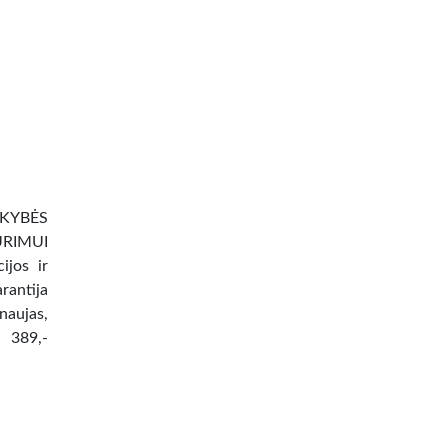
OKYBĖS
URIMUI
jos ir
rantija
aujas,
 389,-