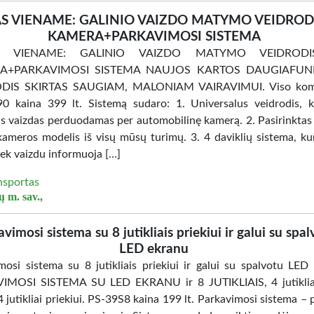
AS VIENAME: GALINIO VAIZDO MATYMO VEIDROD
KAMERA+PARKAVIMOSI SISTEMA
S VIENAME: GALINIO VAIZDO MATYMO VEIDROD
A+PARKAVIMOSI SISTEMA NAUJOS KARTOS DAUGIAFUNK
DIS SKIRTAS SAUGIAM, MALONIAM VAIRAVIMUI. Viso kom
 kaina 399 lt. Sistemą sudaro: 1. Universalus veidrodis, 
 vaizdas perduodamas per automobilinę kamerą. 2. Pasirinktas 
kameros modelis iš visų mūsų turimų. 3. 4 daviklių sistema, kur
iek vaizdu informuoja […]
nsportas
ų m. sav.,
vimosi sistema su 8 jutikliais priekiui ir galui su spa
LED ekranu
mosi sistema su 8 jutikliais priekiui ir galui su spalvotu LED
MOSI SISTEMA SU LED EKRANU ir 8 JUTIKLIAIS, 4 jutikliai 
 4 jutikliai priekiui. PS-39S8 kaina 199 lt. Parkavimosi sistema –