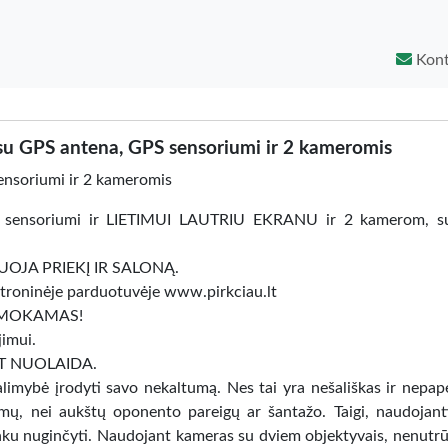
Kont
su GPS antena, GPS sensoriumi ir 2 kameromis
nsoriumi ir 2 kameromis
 sensoriumi ir LIETIMUI LAUTRIU EKRANU ir 2 kamerom, s
OJA PRIEKĮ IR SALONĄ.
lektroninėje parduotuvėje www.pirkciau.lt
 NEMOKAMAS!
jimui.
 LT NUOLAIDA.
galimybė įrodyti savo nekaltumą. Nes tai yra nešališkas ir nepa
inimų, nei aukštų oponento pareigų ar šantažo. Taigi, naudojant
sunku nuginčyti. Naudojant kameras su dviem objektyvais, nenutr