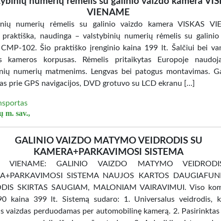
tybinių numerių rėmelis su galinio vaizdo kamera VI
VIENAME
binių numerių rėmelis su galinio vaizdo kamera VISKAS V
 praktiška, naudinga – valstybinių numerių rėmelis su galinio
CMP-102. Šio praktiško įrenginio kaina 199 lt. Šalčiui bei va
us kameros korpusas. Rėmelis pritaikytas Europoje naudoj
inių numerių matmenims. Lengvas bei patogus montavimas. Ga
as prie GPS navigacijos, DVD grotuvo su LCD ekranu […]
nsportas
ų m. sav.,
GALINIO VAIZDO MATYMO VEIDRODIS SU
KAMERA+PARKAVIMOSI SISTEMA
S VIENAME: GALINIO VAIZDO MATYMO VEIDROD
A+PARKAVIMOSI SISTEMA NAUJOS KARTOS DAUGIAFUNK
DIS SKIRTAS SAUGIAM, MALONIAM VAIRAVIMUI. Viso kom
 kaina 399 lt. Sistemą sudaro: 1. Universalus veidrodis, 
 vaizdas perduodamas per automobilinę kamerą. 2. Pasirinktas 