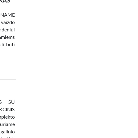
SKAS
IENAME
 vaizdo
ndeniui
amiems
li būti
IS SU
CINIS
plekto
kuriame
galinio