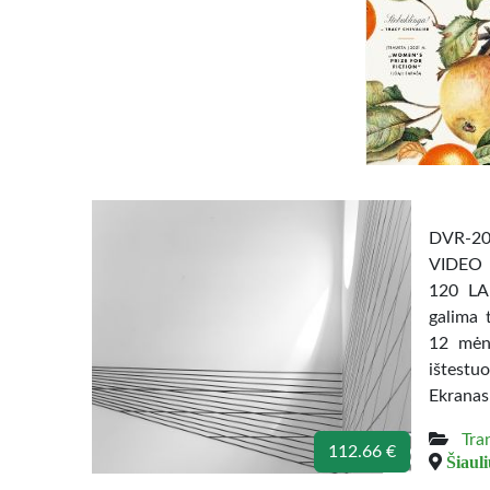
DVR-20
VIDEO 
120 LA
galima 
12 mėn.
ištest
Ekranas:
Tra
112.66 €
Šiauli