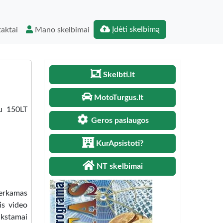
Įdėti skelbimą
aktai
Mano skelbimai
Skelbti.lt
MotoTurgus.lt
u 150LT
Geros paslaugos
KurApsistoti?
NT skelbimai
perkamas
is video
ūkstamai