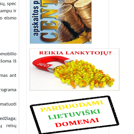
sų, spec
kampu ir
ko eismo
omobilio
rašoma iš
omas ant
Programa
 matuoti
džiaga;
jų reisų