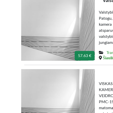
Vals
Valsty
Patogu,
kamera 
atspar
valstyb
jungiam
Tra
57.63 €
Šiauli
VISKA
KAMER
VEIDRO
PMC-190
matomas