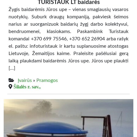
TURISTAUK LT baidarės
Žygis baidarėmis Jūros upe – vienas smagiausių vasaros
nuotykių. Suburk draugų kompaniją, pakviesk šeimos
narius ar suorganizuok baidarių žygį darbo kolektyvui,
bendruomenei, klasiokams. Paskambink Turistauk
komandai +370 699 75546, +370 652 26904 arba rašyk
el. paštu: infoturistauk ir kartu suplanuosime atostogas
Lietuvoje, Žemaitijos kaime. Praleisite pašėlusiai gerą
laiką plaukdami baidarėmis Jūros upe. Jūros upe plaukti
[…]
Įvairūs
»
Pramogos
Šilalės r. sav.,