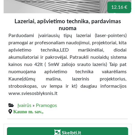
12.16 €
Lazeriai, apšvietimo technika, pardavimas
nuoma
Parduodami įvairiausių tipų lazeriai (laser-pointers)
pramogai ar profesonaliam naudojimui, projektoriai, kita
apšvietimo technika,LED marškinėliai, diodai
akumuliatoriai ir pakrovėjai. Patraukli nuolaidų sistema
kainos nuo 42lt ( 5mW zaliojo srauto lazeris) Taip pat
nuomuojama apšvietimo technika vakarėliams
Kaune(dūmų mašina, lazerinis projektorius,
stroboskopas, uv lempa ir kt) daugiau informacijos
www.sviesosblyksnis.lt
Įvairūs
»
Pramogos
Kauno m. sav.,
Skelbti.lt