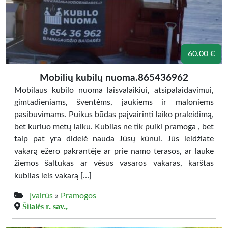
60.00 €
Mobilių kubilų nuoma.865436962
Mobilaus kubilo nuoma laisvalaikiui, atsipalaidavimui,
gimtadieniams, šventėms, jaukiems ir maloniems
pasibuvimams. Puikus būdas paįvairinti laiko praleidimą,
bet kuriuo metų laiku. Kubilas ne tik puiki pramoga , bet
taip pat yra didelė nauda Jūsų kūnui. Jūs leidžiate
vakarą ežero pakrantėje ar prie namo terasos, ar lauke
žiemos šaltukas ar vėsus vasaros vakaras, karštas
kubilas leis vakarą […]
Įvairūs
»
Pramogos
Šilalės r. sav.,