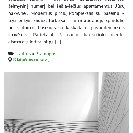
šeimyninį numerį bei šešiaviečius apartamentus Jūsų
nakvynei. Modernus pirčių kompleksas su baseinu –
trys pirtys: sauna, turkiška ir infraraudonųjų spindulių
bei šildomas baseinas su kaskada ir povandeninėmis
srovėmis. Patiekalai iš naujo banketinio meniu!
aismares/ index. php/ […]
Įvairūs
»
Pramogos
Klaipėdos m. sav.,