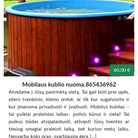
60.00 €
Mobilaus kubilo nuoma.865436962
Atvežame į Jūsų pasirinktą vietą. Tai gali būti prie upės,
ežero tvenkinio, kiemo erdvė, ar tik kur sugalvosite ir
kur įmanoma privažiuoti ir įvažiuoti. Mobilus kubilas –
tai puikiai praleistas laikas- poilsis kūnui ir sielai! Tai
puikus būdas atsipalaiduoti, atšvęsti Jūsų šventes ar
tiesiog smagiai praleisti laiką, bet kuriuo metų laiku.
Nesvarbu koks oras- svarbiausia gera […]