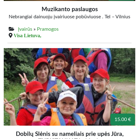
Muzikanto paslaugos
Nebrangiai dainuoju įvairiuose pobūviuose . Tel – Vilnius
Įvairūs
»
Pramogos
Visa Lietuva,
15.00 €
Dobilų Slėnis su nameliais prie upės Jūra,