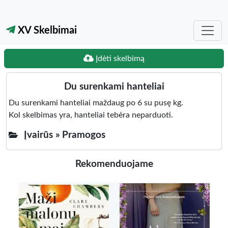
XV Skelbimai
Įdėti skelbimą
Du surenkami hanteliai
Du surenkami hanteliai maždaug po 6 su pusę kg.
Kol skelbimas yra, hanteliai tebėra neparduoti.
Įvairūs »
Pramogos
Rekomenduojame