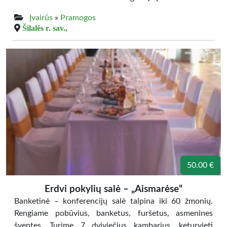
Įvairūs
»
Pramogos
Šilalės r. sav.,
50.00 €
Erdvi pokylių salė – „Aismarėse“
Banketinė – konferencijų salė talpina iki 60 žmonių.
Rengiame pobūvius, banketus, furšetus, asmenines
šventes. Turime 7 dviviečius kambarius, keturvietį