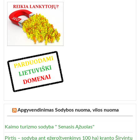
Apgyvendinimas Sodybos nuoma, vilos nuoma
Kaimo turizmo sodyba " Senasis Ąžuolas"
Pirtis – sodyba ant ežero(tvenkinys 100 ha) kranto Širvintų