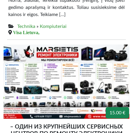
Norfa, Šiauliai, Tereikia supakuoti įrenginį, į vidų įdėti
gedimo aprašymą ir kontaktus. Toliau susisieksime dėl
kainos ir eigos. Teikiame […]
Technika
»
Kompiuteriai
Visa Lietuva,
15.00 €
– ОДИН ИЗ КРУПНЕЙШИХ СЕРВИСНЫХ