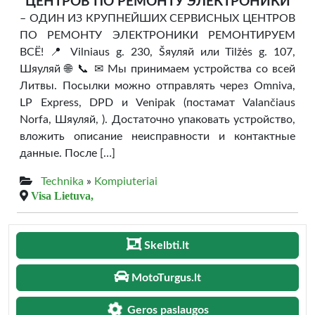
ЦЕНТРОВ ПО РЕМОНТУ ЭЛЕКТРОНИКИ
– ОДИН ИЗ КРУПНЕЙШИХ СЕРВИСНЫХ ЦЕНТРОВ
ПО РЕМОНТУ ЭЛЕКТРОНИКИ РЕМОНТИРУЕМ
ВСЁ! 📍 Vilniaus g. 230, Šяуляй или Tilžės g. 107,
Шяуляй 🌐 📞 ✉ Мы принимаем устройства со всей
Литвы. Посылки можно отправлять через Omniva,
LP Express, DPD и Venipak (постамат Valančiaus
Norfa, Шяуляй, ). Достаточно упаковать устройство,
вложить описание неисправности и контактные
данные. После […]
Technika
»
Kompiuteriai
Visa Lietuva,
Skelbti.lt
MotoTurgus.lt
Geros paslaugos