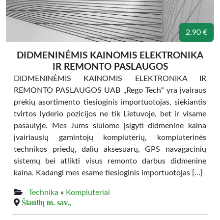
2.90 €
DIDMENINĖMIS KAINOMIS ELEKTRONIKA
IR REMONTO PASLAUGOS
DIDMENINĖMIS KAINOMIS ELEKTRONIKA IR
REMONTO PASLAUGOS UAB „Rego Tech“ yra įvairaus
prekių asortimento tiesioginis importuotojas, siekiantis
tvirtos lyderio pozicijos ne tik Lietuvoje, bet ir visame
pasaulyje. Mes Jums siūlome įsigyti didmenine kaina
įvairiausių gamintojų kompiuterių, kompiuterinės
technikos priedų, dalių aksesuarų, GPS navagacinių
sistemų bei atlikti visus remonto darbus didmenine
kaina. Kadangi mes esame tiesioginis importuotojas […]
Technika
»
Kompiuteriai
Šiaulių m. sav.,