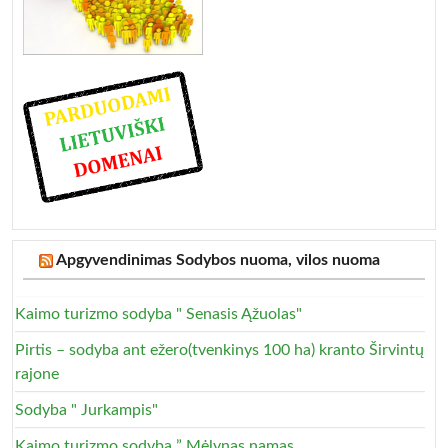
Apgyvendinimas Sodybos nuoma, vilos nuoma
Kaimo turizmo sodyba " Senasis Ąžuolas"
Pirtis – sodyba ant ežero(tvenkinys 100 ha) kranto Širvintų
rajone
Sodyba " Jurkampis"
Kaimo turizmo sodyba ” Mėlynas namas „