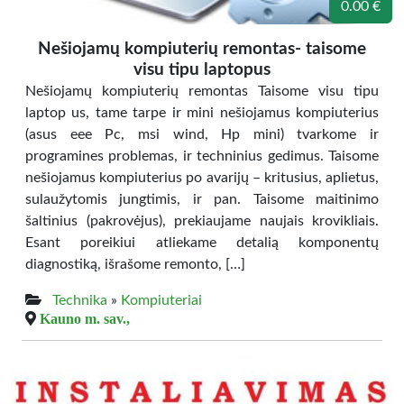
0.00 €
Nešiojamų kompiuterių remontas- taisome
visu tipu laptopus
Nešiojamų kompiuterių remontas Taisome visu tipu
laptop us, tame tarpe ir mini nešiojamus kompiuterius
(asus eee Pc, msi wind, Hp mini) tvarkome ir
programines problemas, ir techninius gedimus. Taisome
nešiojamus kompiuterius po avarijų – kritusius, aplietus,
sulaužytomis jungtimis, ir pan. Taisome maitinimo
šaltinius (pakrovėjus), prekiaujame naujais krovikliais.
Esant poreikiui atliekame detalią komponentų
diagnostiką, išrašome remonto, […]
Technika
»
Kompiuteriai
Kauno m. sav.,