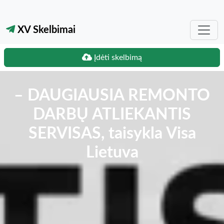
XV Skelbimai
Įdėti skelbimą
– DAUGIAUSIA REMONTO
DARBŲ ATLIEKANTIS
SERVISAS, taisykla Visa
Lietuva