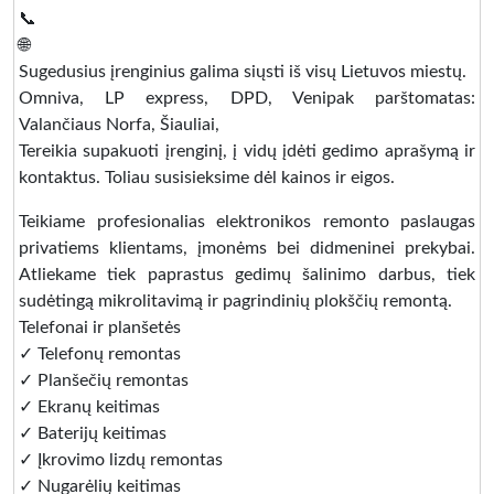
📞
🌐
Sugedusius įrenginius galima siųsti iš visų Lietuvos miestų.
Omniva, LP express, DPD, Venipak parštomatas:
Valančiaus Norfa, Šiauliai,
Tereikia supakuoti įrenginį, į vidų įdėti gedimo aprašymą ir
kontaktus. Toliau susisieksime dėl kainos ir eigos.
Teikiame profesionalias elektronikos remonto paslaugas
privatiems klientams, įmonėms bei didmeninei prekybai.
Atliekame tiek paprastus gedimų šalinimo darbus, tiek
sudėtingą mikrolitavimą ir pagrindinių plokščių remontą.
Telefonai ir planšetės
✓ Telefonų remontas
✓ Planšečių remontas
✓ Ekranų keitimas
✓ Baterijų keitimas
✓ Įkrovimo lizdų remontas
✓ Nugarėlių keitimas