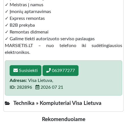
✓ Meistras į namus
✓ Įmonių aptarnavimas
✓ Express remontas
✓ B2B prekyba
✓ Remontas didmenai
✓ Galime tiekti autorizuoto serviso paslaugas
MARSIETIS.LT – nuo telefono iki sudėtingiausios
elektronikos.
Susisiekti
063977277
Adresas:
Visa Lietuva,
ID:
282896
2026 07 21
Technika »
Kompiuteriai Visa Lietuva
Rekomenduojame