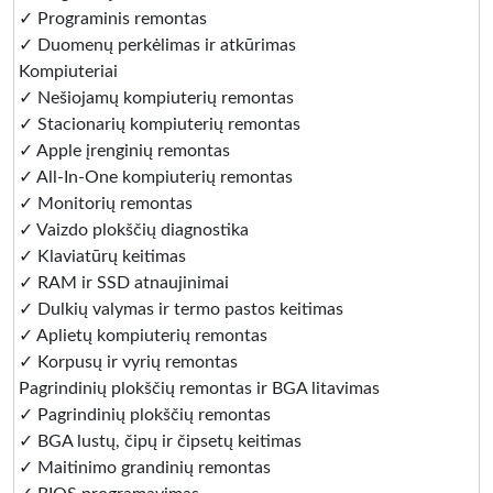
✓ Programinis remontas
✓ Duomenų perkėlimas ir atkūrimas
Kompiuteriai
✓ Nešiojamų kompiuterių remontas
✓ Stacionarių kompiuterių remontas
✓ Apple įrenginių remontas
✓ All-In-One kompiuterių remontas
✓ Monitorių remontas
✓ Vaizdo plokščių diagnostika
✓ Klaviatūrų keitimas
✓ RAM ir SSD atnaujinimai
✓ Dulkių valymas ir termo pastos keitimas
✓ Aplietų kompiuterių remontas
✓ Korpusų ir vyrių remontas
Pagrindinių plokščių remontas ir BGA litavimas
✓ Pagrindinių plokščių remontas
✓ BGA lustų, čipų ir čipsetų keitimas
✓ Maitinimo grandinių remontas