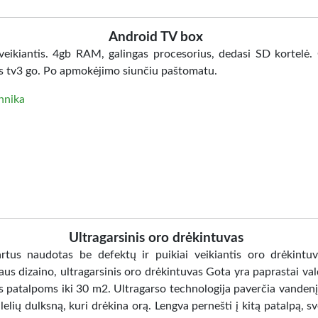
Android TV box
 veikiantis. 4gb RAM, galingas procesorius, dedasi SD kortelė.
s tv3 go. Po apmokėjimo siunčiu paštomatu.
hnika
Ultragarsinis oro drėkintuvas
artus naudotas be defektų ir puikiai veikiantis oro drėkintuv
us dizaino, ultragarsinis oro drėkintuvas Gota yra paprastai va
s patalpoms iki 30 m2. Ultragarso technologija paverčia vandenį 
elių dulksną, kuri drėkina orą. Lengva pernešti į kitą patalpą, sv