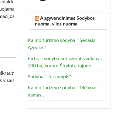
nuolaidų
muojama
acijos
Apgyvendinimas Sodybos
nuoma, vilos nuoma
Kaimo turizmo sodyba " Senasis
Ąžuolas"
Pirtis – sodyba ant ežero(tvenkinys
100 ha) kranto Širvintų rajone
ikrauti
Sodyba " Jurkampis"
s visais
Kaimo turizmo sodyba ” Mėlynas
namas „