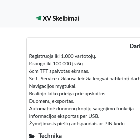
XV Skelbimai
Darb
Registruoja iki 1.000 vartotojų.
Išsaugo iki 100.000 įrašų.
6cm TFT spalvotas ekranas.
Self- Service užklausa leidžia lengvai patikrinti dar
Navigacijos mygtukai.
Realiojo laiko prieiga prie apskaitos.
Duomenų eksportas.
Automatinė duomenų kopijų saugojimo funkcija.
Informacijos eksportas per USB.
Žymėjimasis pirštų antspaudais ar PIN kodu
Technika