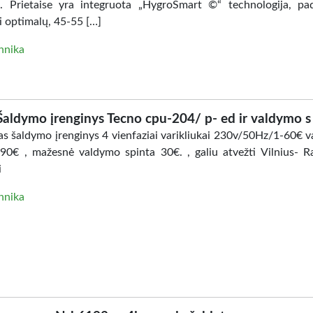
. Prietaise yra integruota „HygroSmart ©“ technologija, pa
i optimalų, 45-55 […]
hnika
Šaldymo įrenginys Tecno cpu-204/ p- ed ir valdymo s
s šaldymo įrenginys 4 vienfaziai varikliukai 230v/50Hz/1-60€ 
-90€ , mažesnė valdymo spinta 30€. , galiu atvežti Vilnius- Ra
i
hnika