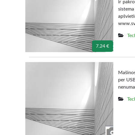
ir pakro
sistema
apšvi
www.svi
Tec
7.24 €
Mašinos 
per USB 
nenumaty
Tec