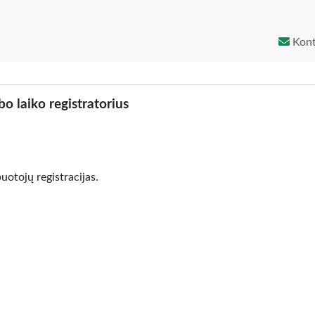
Kont
o laiko registratorius
buotojų registracijas.