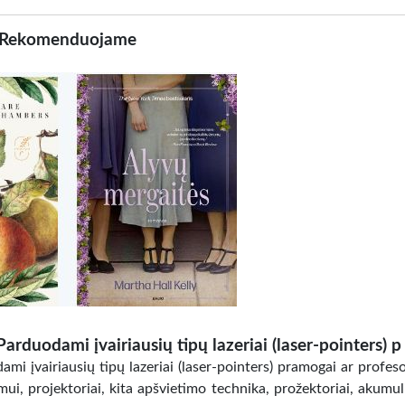
Rekomenduojame
Parduodami įvairiausių tipų lazeriai (laser-pointers) p
mi įvairiausių tipų lazeriai (laser-pointers) pramogai ar profes
ui, projektoriai, kita apšvietimo technika, prožektoriai, akumuli