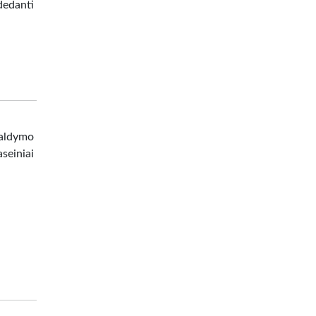
dedanti
valdymo
seiniai