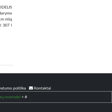
DELIS
darymo
 cm nišą
: 307 l
vatumo politika
Kontaktai
sų nuoroda!
< #