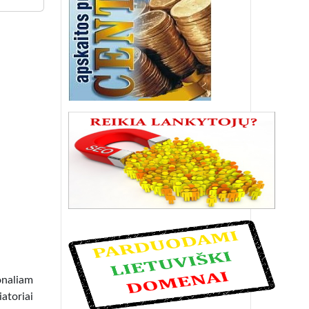
onaliam
atoriai