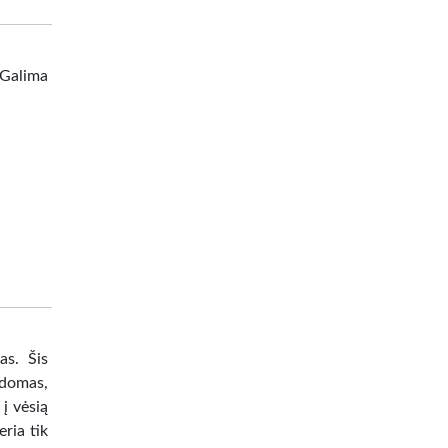
 Galima
as. Šis
ldomas,
į vėsią
eria tik