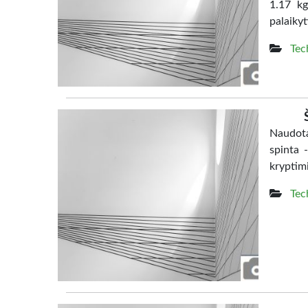
1.17 kg
palaikyt
Tec
Naudota
spinta 
kryptim
Tec