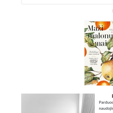
Parduoda
naudojim