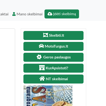
Įdėti skelbimą
aktai
Mano skelbimai
Skelbti.lt
MotoTurgus.lt
Geros paslaugos
KurApsistoti?
NT skelbimai