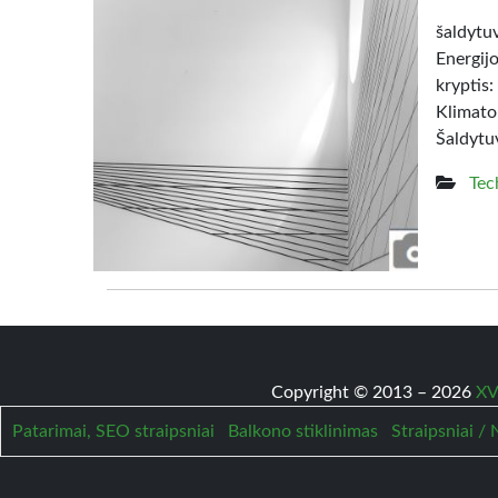
šaldy
Energij
kryptis:
Klimato
Šaldytuv
Tec
Copyright © 2013 – 2026
XV
Patarimai, SEO straipsniai
Balkono stiklinimas
Straipsniai /