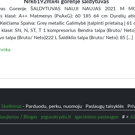
Nrk6192mx4i gorenje šaldytuvas
tuvas Gorenje ŠALDYTUVAS NAUJI NAUJAS 2021 M MO
os klasė: A++ Matmenys (PxAxG): 60 185 64 cm Durelių ati
 Keičiama Spalva: Grey metallic Galimybė įtalpinti prietaisą į 61
 klasė: SN, N, ST, T 1 kompresorius Bendra talpa (Bruto/ Neto)
o talpa (Bruto/ Neto)222 L Šaldiklio talpa (Bruto/ Neto): 85 […]
hnika
 Skelbimai
- Parduodu, perku, nuomoju
Paslaugų taisyklės
Pri
 Naujienos / Blogas
pigusskrydis.lt
igarsinimo paslaugos
# >
Jū