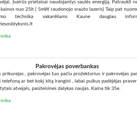
vėjai. Įvairūs prietaisai naudojantys saulės energiją. Patraukli 
 kainos nuo 25lt ( 5mW raudonojo srauto lazeris) Taip pat nuo
etimo technika vakarėliams Kaune daugiau inform
esosblyksnis.lt
hnika
Pakrovėjas poverbankas
prikurejas , pakrovėjas tuo pačiu prožektorius ir pakrovėjas pas
telefoną ar bet kokį kitą irangini , labai puikus padėjėjas praver
tais atvejais, pasiteisines dalykas naujas. Kaina tik 35e.
hnika