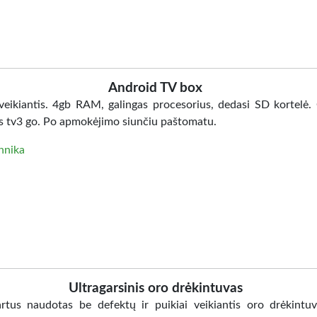
Android TV box
 veikiantis. 4gb RAM, galingas procesorius, dedasi SD kortelė.
s tv3 go. Po apmokėjimo siunčiu paštomatu.
hnika
Ultragarsinis oro drėkintuvas
artus naudotas be defektų ir puikiai veikiantis oro drėkintuv