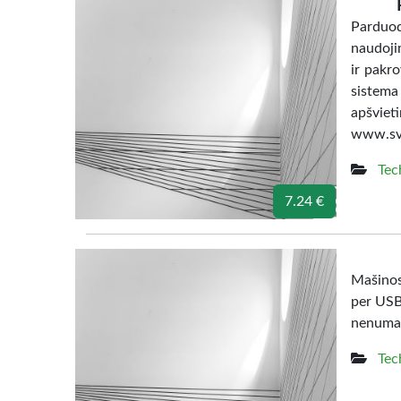
Parduoda
naudojim
ir pakro
sistema
apšvi
www.svi
Tec
7.24 €
Mašinos 
per USB 
nenumaty
Tec