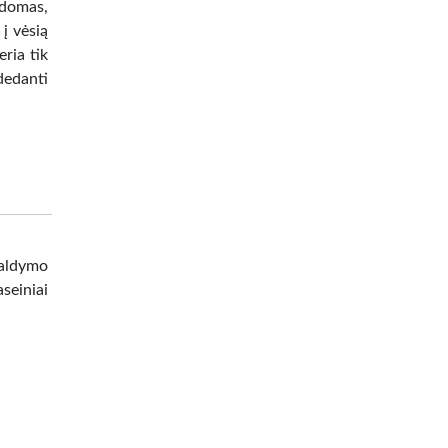
ldomas,
į vėsią
eria tik
dedanti
valdymo
seiniai