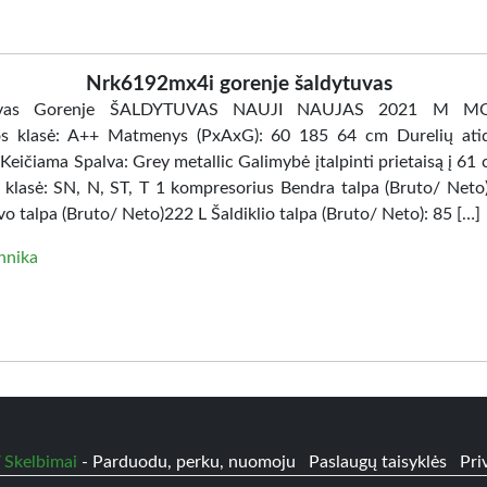
Nrk6192mx4i gorenje šaldytuvas
tuvas Gorenje ŠALDYTUVAS NAUJI NAUJAS 2021 M MO
os klasė: A++ Matmenys (PxAxG): 60 185 64 cm Durelių ati
 Keičiama Spalva: Grey metallic Galimybė įtalpinti prietaisą į 61
 klasė: SN, N, ST, T 1 kompresorius Bendra talpa (Bruto/ Neto)
o talpa (Bruto/ Neto)222 L Šaldiklio talpa (Bruto/ Neto): 85 […]
hnika
 Skelbimai
- Parduodu, perku, nuomoju
Paslaugų taisyklės
Pri