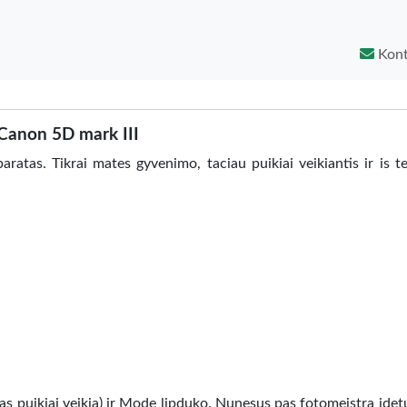
Kont
Canon 5D mark III
as. Tikrai mates gyvenimo, taciau puikiai veikiantis ir is t
s puikiai veikia) ir Mode lipduko. Nunesus pas fotomeistra idet