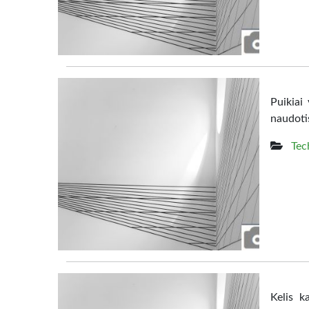
Puikiai
naudoti
Tec
Kelis k