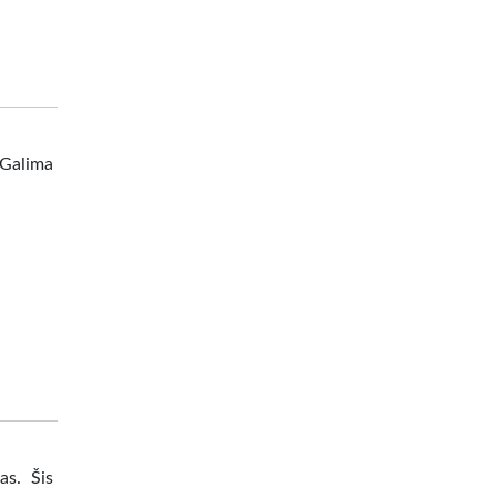
 Galima
as. Šis