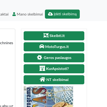
Įdėti skelbimą
aktai
Mano skelbimai
Skelbti.lt
echnines
MotoTurgus.lt
Geros paslaugos
KurApsistoti?
NT skelbimai
u abu uz