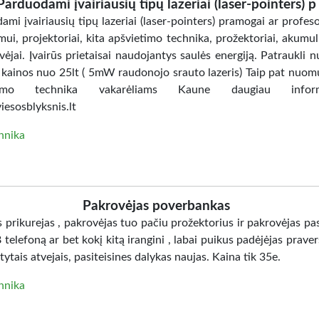
Parduodami įvairiausių tipų lazeriai (laser-pointers) p
mi įvairiausių tipų lazeriai (laser-pointers) pramogai ar profes
ui, projektoriai, kita apšvietimo technika, prožektoriai, akumuli
vėjai. Įvairūs prietaisai naudojantys saulės energiją. Patraukli 
 kainos nuo 25lt ( 5mW raudonojo srauto lazeris) Taip pat nuo
etimo technika vakarėliams Kaune daugiau inform
esosblyksnis.lt
hnika
Pakrovėjas poverbankas
prikurejas , pakrovėjas tuo pačiu prožektorius ir pakrovėjas pas
telefoną ar bet kokį kitą irangini , labai puikus padėjėjas praver
tais atvejais, pasiteisines dalykas naujas. Kaina tik 35e.
hnika