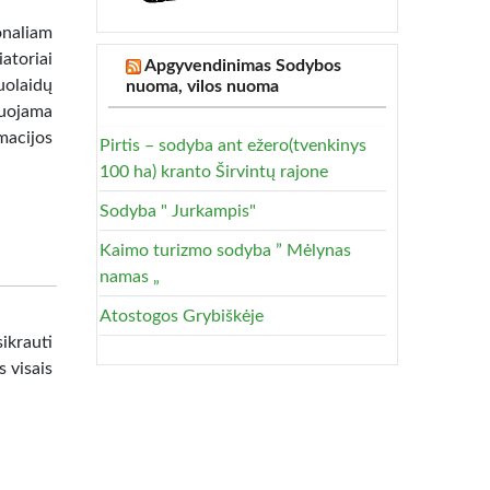
onaliam
atoriai
Apgyvendinimas Sodybos
nuolaidų
nuoma, vilos nuoma
muojama
acijos
Pirtis – sodyba ant ežero(tvenkinys
100 ha) kranto Širvintų rajone
Sodyba " Jurkampis"
Kaimo turizmo sodyba ” Mėlynas
namas „
Atostogos Grybiškėje
ikrauti
s visais