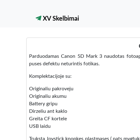
XV Skelbimai
Parduodamas Canon 5D Mark 3 naudotas fotoaparat
puses defektu neturintis fotikas.
Komplektacijoje su:
Originaliu pakroveju
Originaliu akumu
Battery gripu
Dirzeliu ant kaklo
Greita CF kortele
USB laidu
Truksta Joystick knopkes plastmases ( pats mygtuka