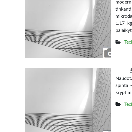
moderna
tinkanti
mikrodal
1.17 kg
palaikyt
Tec
Naudota
spinta 
kryptim
Tec