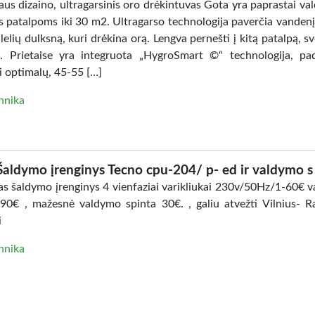
us dizaino, ultragarsinis oro drėkintuvas Gota yra paprastai va
s patalpoms iki 30 m2. Ultragarso technologija paverčia vandenį 
elių dulksną, kuri drėkina orą. Lengva pernešti į kitą patalpą, sv
. Prietaise yra integruota „HygroSmart ©“ technologija, pa
i optimalų, 45-55 […]
hnika
Šaldymo įrenginys Tecno cpu-204/ p- ed ir valdymo s
s šaldymo įrenginys 4 vienfaziai varikliukai 230v/50Hz/1-60€ 
-90€ , mažesnė valdymo spinta 30€. , galiu atvežti Vilnius- Ra
i
hnika