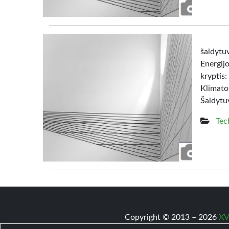
šaldy
Energij
kryptis:
Klimato
Šaldytuv
Tec
Copyright © 2013 – 2026
XV