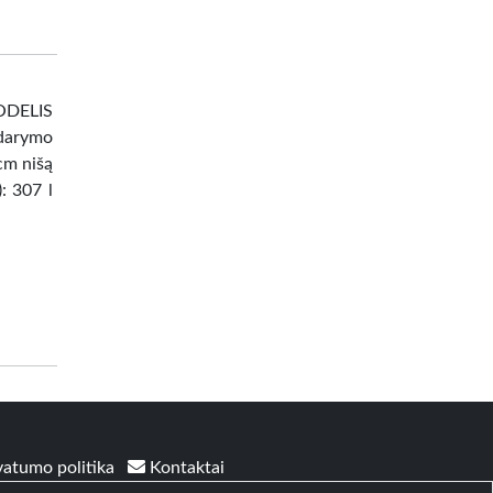
DELIS
darymo
 cm nišą
: 307 l
vatumo politika
Kontaktai