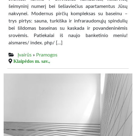
šeimyninį numerį bei šešiaviečius apartamentus Jūsų
nakvynei. Modernus pirčių kompleksas su baseinu –
trys pirtys: sauna, turkiška ir infraraudonųjų spindulių
bei šildomas baseinas su kaskada ir povandeninėmis
srovėmis. Patiekalai iš naujo banketinio meniu!
aismares/ index. php/ […]
Įvairūs
»
Pramogos
Klaipėdos m. sav.,