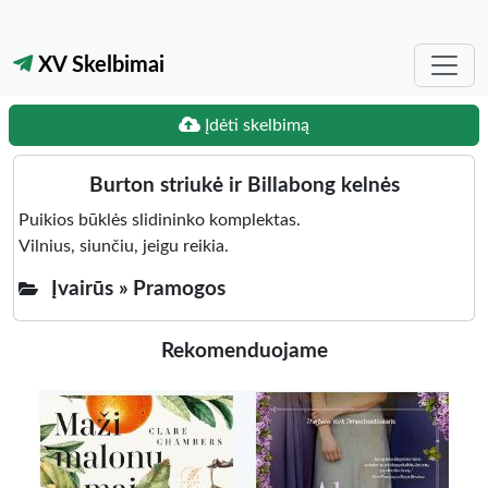
XV Skelbimai
Įdėti skelbimą
Burton striukė ir Billabong kelnės
Puikios būklės slidininko komplektas.
Vilnius, siunčiu, jeigu reikia.
Įvairūs »
Pramogos
Rekomenduojame