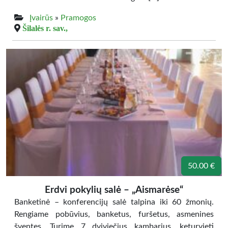
Įvairūs
»
Pramogos
Šilalės r. sav.,
50.00 €
Erdvi pokylių salė – „Aismarėse“
Banketinė – konferencijų salė talpina iki 60 žmonių.
Rengiame pobūvius, banketus, furšetus, asmenines
šventes. Turime 7 dviviečius kambarius, keturvietį