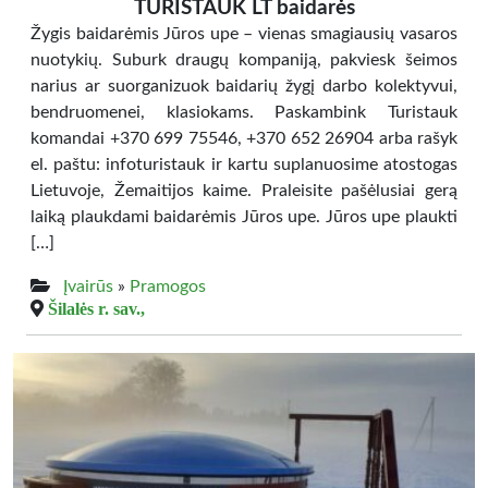
TURISTAUK LT baidarės
Žygis baidarėmis Jūros upe – vienas smagiausių vasaros
nuotykių. Suburk draugų kompaniją, pakviesk šeimos
narius ar suorganizuok baidarių žygį darbo kolektyvui,
bendruomenei, klasiokams. Paskambink Turistauk
komandai +370 699 75546, +370 652 26904 arba rašyk
el. paštu: infoturistauk ir kartu suplanuosime atostogas
Lietuvoje, Žemaitijos kaime. Praleisite pašėlusiai gerą
laiką plaukdami baidarėmis Jūros upe. Jūros upe plaukti
[…]
Įvairūs
»
Pramogos
Šilalės r. sav.,