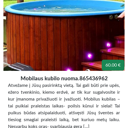
60.00 €
Mobilaus kubilo nuoma.865436962
Atvežame į Jūsų pasirinktą vietą. Tai gali būti prie upės,
ežero tvenkinio, kiemo erdvė, ar tik kur sugalvosite ir
kur įmanoma privažiuoti ir įvažiuoti. Mobilus kubilas –
tai puikiai praleistas laikas- poilsis kūnui ir sielai! Tai
puikus būdas atsipalaiduoti, atšvęsti Jūsų šventes ar
tiesiog smagiai praleisti laiką, bet kuriuo metų laiku.
Nesvarbu koks oras- svarbiausia gera […]