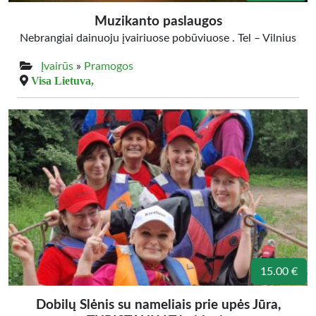
Muzikanto paslaugos
Nebrangiai dainuoju įvairiuose pobūviuose . Tel – Vilnius
Įvairūs
»
Pramogos
Visa Lietuva,
15.00 €
Dobilų Slėnis su nameliais prie upės Jūra,