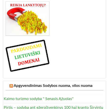
Apgyvendinimas Sodybos nuoma, vilos nuoma
Kaimo turizmo sodyba " Senasis Ąžuolas"
Pirtis – sodyba ant ežero(tvenkinys 100 ha) kranto Širvintų