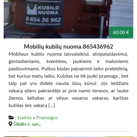
60.00 €
Mobilių kubilų nuoma.865436962
Mobilaus kubilo nuoma laisvalaikiui, atsipalaidavimui,
gimtadieniams, šventėms, jaukiems ir maloniems
pasibuvimams. Puikus būdas paįvairinti laiko praleidimą,
bet kuriuo metų laiku. Kubilas ne tik puiki pramoga , bet
taip pat yra didelė nauda Jūsų kūnui. Jūs leidžiate
vakarą ežero pakrantėje ar prie namo terasos, ar lauke
žiemos šaltukas ar vėsus vasaros vakaras, karštas
kubilas leis vakarą […]
Įvairūs
»
Pramogos
Šilalės r. sav.,