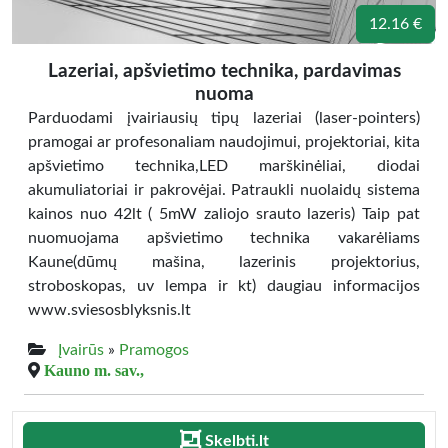
12.16 €
Lazeriai, apšvietimo technika, pardavimas
nuoma
Parduodami įvairiausių tipų lazeriai (laser-pointers)
pramogai ar profesonaliam naudojimui, projektoriai, kita
apšvietimo technika,LED marškinėliai, diodai
akumuliatoriai ir pakrovėjai. Patraukli nuolaidų sistema
kainos nuo 42lt ( 5mW zaliojo srauto lazeris) Taip pat
nuomuojama apšvietimo technika vakarėliams
Kaune(dūmų mašina, lazerinis projektorius,
stroboskopas, uv lempa ir kt) daugiau informacijos
www.sviesosblyksnis.lt
Įvairūs
»
Pramogos
Kauno m. sav.,
Skelbti.lt