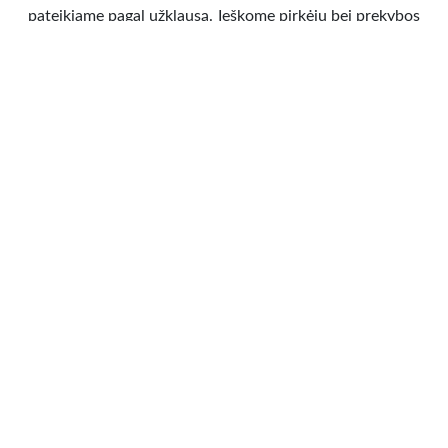
pateikiame pagal užklausą. Ieškome pirkėjų bei prekybos
partnerių Lietuvoje.
Transportas
»
Žemės ūkio technika
Visa Lietuva,
0.00 €
BUNKERINĖS ŠLUOTOS NUOMA,
065907990, BOBCATNUOMA