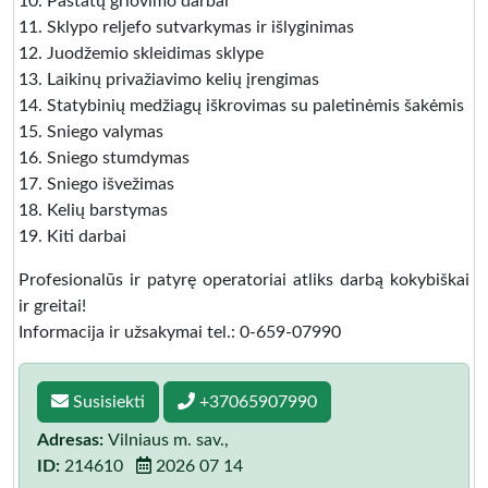
10. Pastatų griovimo darbai
11. Sklypo reljefo sutvarkymas ir išlyginimas
12. Juodžemio skleidimas sklype
13. Laikinų privažiavimo kelių įrengimas
14. Statybinių medžiagų iškrovimas su paletinėmis šakėmis
15. Sniego valymas
16. Sniego stumdymas
17. Sniego išvežimas
18. Kelių barstymas
19. Kiti darbai
Profesionalūs ir patyrę operatoriai atliks darbą kokybiškai
ir greitai!
Informacija ir užsakymai tel.: 0-659-07990
Susisiekti
+37065907990
Adresas:
Vilniaus m. sav.,
ID:
214610
2026 07 14