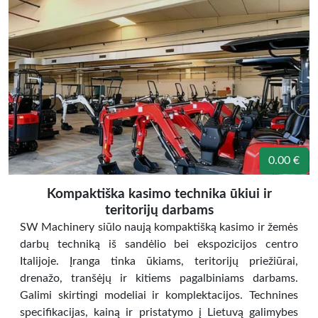
0.00 €
Kompaktiška kasimo technika ūkiui ir
teritorijų darbams
SW Machinery siūlo naują kompaktišką kasimo ir žemės
darbų techniką iš sandėlio bei ekspozicijos centro
Italijoje. Įranga tinka ūkiams, teritorijų priežiūrai,
drenažo, tranšėjų ir kitiems pagalbiniams darbams.
Galimi skirtingi modeliai ir komplektacijos. Technines
specifikacijas, kainą ir pristatymo į Lietuvą galimybes