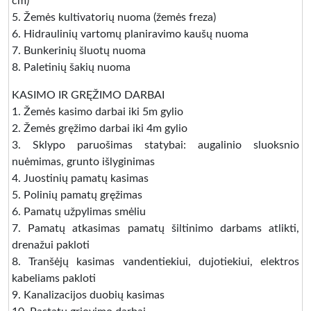
cm)
5. Žemės kultivatorių nuoma (žemės freza)
6. Hidraulinių vartomų planiravimo kaušų nuoma
7. Bunkerinių šluotų nuoma
8. Paletinių šakių nuoma
KASIMO IR GRĘŽIMO DARBAI
1. Žemės kasimo darbai iki 5m gylio
2. Žemės gręžimo darbai iki 4m gylio
3. Sklypo paruošimas statybai: augalinio sluoksnio
nuėmimas, grunto išlyginimas
4. Juostinių pamatų kasimas
5. Polinių pamatų gręžimas
6. Pamatų užpylimas smėliu
7. Pamatų atkasimas pamatų šiltinimo darbams atlikti,
drenažui pakloti
8. Tranšėjų kasimas vandentiekiui, dujotiekiui, elektros
kabeliams pakloti
9. Kanalizacijos duobių kasimas