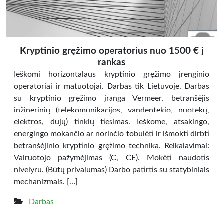
Kryptinio gręžimo operatorius nuo 1500 € į
rankas
Ieškomi horizontalaus kryptinio gręžimo įrenginio
operatoriai ir matuotojai. Darbas tik Lietuvoje. Darbas
su kryptinio gręžimo įranga Vermeer, betranšėjis
inžinerinių (telekomunikacijos, vandentekio, nuotekų,
elektros, dujų) tinklų tiesimas. Ieškome, atsakingo,
energingo mokančio ar norinčio tobulėti ir išmokti dirbti
betranšėjinio kryptinio gręžimo technika. Reikalavimai:
Vairuotojo pažymėjimas (C, CE). Mokėti naudotis
nivelyru. (Būtų privalumas) Darbo patirtis su statybiniais
mechanizmais. […]
Darbas