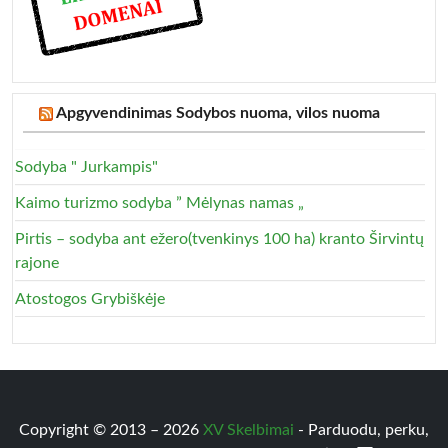
Apgyvendinimas Sodybos nuoma, vilos nuoma
Sodyba " Jurkampis"
Kaimo turizmo sodyba ” Mėlynas namas „
Pirtis – sodyba ant ežero(tvenkinys 100 ha) kranto Širvintų
rajone
Atostogos Grybiškėje
Copyright © 2013 – 2026
XV Skelbimai
- Parduodu, perku,