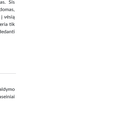
as. Šis
ldomas,
į vėsią
eria tik
dedanti
valdymo
seiniai