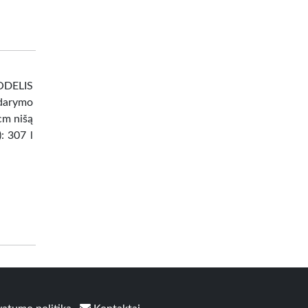
DELIS
darymo
 cm nišą
: 307 l