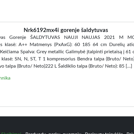
Nrk6192mx4i gorenje šaldytuvas
tuvas Gorenje ŠALDYTUVAS NAUJI NAUJAS 2021 M MO
os klasė: A++ Matmenys (PxAxG): 60 185 64 cm Durelių ati
 Keičiama Spalva: Grey metallic Galimybė įtalpinti prietaisą į 61
 klasė: SN, N, ST, T 1 kompresorius Bendra talpa (Bruto/ Neto)
o talpa (Bruto/ Neto)222 L Šaldiklio talpa (Bruto/ Neto): 85 […]
hnika