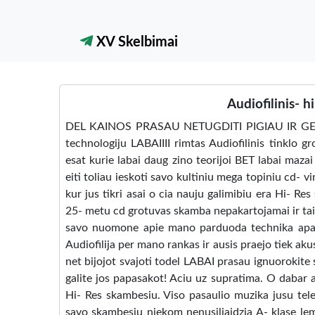
XV Skelbimai
Audiofilinis- 
DEL KAINOS PRASAU NETUGDITI PIGIAU IR GER
technologiju LABAIIII rimtas Audiofilinis tinklo 
esat kurie labai daug zino teorijoi BET labai mazai 
eiti toliau ieskoti savo kultiniu mega topiniu cd- v
kur jus tikri asai o cia nauju galimibiu era Hi- R
25- metu cd grotuvas skamba nepakartojamai ir tai 
savo nuomone apie mano parduoda technika apart
Audiofilija per mano rankas ir ausis praejo tiek akus
net bijojot svajoti todel LABAI prasau ignuorokit
galite jos papasakot! Aciu uz supratima. O dabar a
Hi- Res skambesiu. Viso pasaulio muzika jusu tele
savo skambesiu niekom nenusiliaidzia A- klase lemp