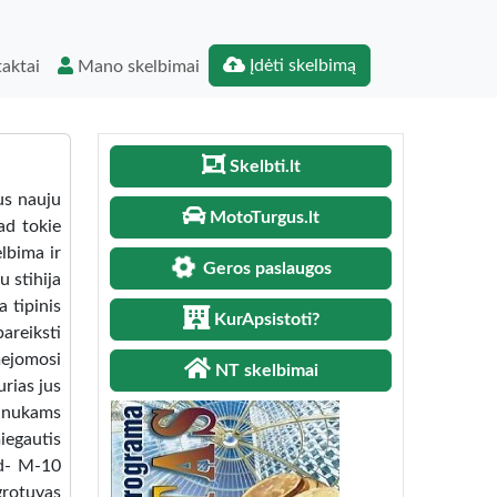
Įdėti skelbimą
aktai
Mano skelbimai
Skelbti.lt
s nauju
MotoTurgus.lt
ad tokie
elbima ir
Geros paslaugos
u stihija
 tipinis
KurApsistoti?
areiksti
mejomosi
NT skelbimai
urias jus
 anukams
iegautis
ad- M-10
grotuvas