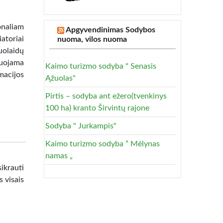
onaliam
Apgyvendinimas Sodybos
atoriai
nuoma, vilos nuoma
nuolaidų
muojama
Kaimo turizmo sodyba " Senasis
acijos
Ąžuolas"
Pirtis – sodyba ant ežero(tvenkinys
100 ha) kranto Širvintų rajone
Sodyba " Jurkampis"
Kaimo turizmo sodyba ” Mėlynas
namas „
ikrauti
s visais