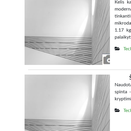
Kelis k
moderna
tinkanti
mikrodal
1.17 kg
palaikyt
Tec
Naudota
spinta 
kryptim
Tec