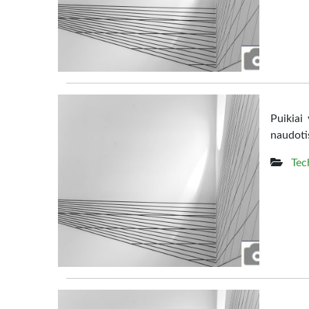
Puikiai
naudoti
Tec