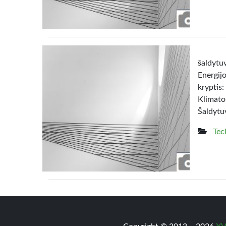
šaldy
Energij
kryptis:
Klimato
Šaldytuv
Tec