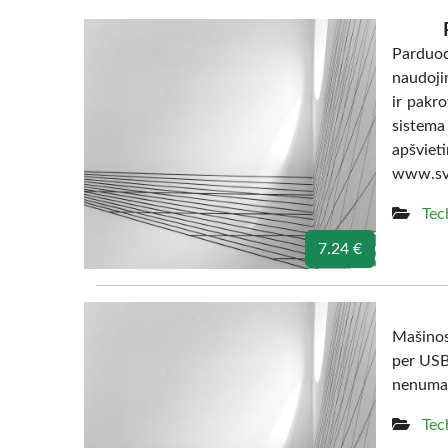
Parduoda
naudojim
ir pakro
sistema
apšvi
www.svi
Tec
7.24 €
Mašinos 
per USB 
nenumaty
Tec