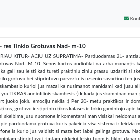
Kont
hi- res Tinklo Grotuvas Nad- m-10
IAU KITUR- ACIU UZ SUPRATIMA- Parduodamas 21- amziau
grotuvas Nad- M-10. Senos kartos audiofilai na arba manantis k
ka gali sau leisti kad tureti praktiniu ziniu prasau uzdariti si sk
inilo grotuvu bei stiprintuvu parveztu is uzsenio savartinu ten jus
es skambesio kurioi jus mazai ka nusimanot manidami kad jusu alia
yra TIKRAS audiofilinis skambesis :) Ir kada jus skambinan man p
 juoko jokiu emociju nekila :) Per 20- metu praktikos ir do
tikos, grotuvu ir stiprintu tikos kalases ir tokiu gamintoju apie k
e si skelbima jusu nuomone ir komentarai man visiskai neidomus
pie parduodama grotuva kuris pakeicia visa sistema ir leidzia m
fone is kurio jus valdisit si maza bet labai galinga grotuva. N
iniam stiprintuvui rimtam pirkejui leisiu tuom isitikint dabar 