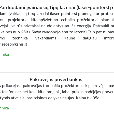
Parduodami įvairiausių tipų lazeriai (laser-pointers) p
mi įvairiausių tipų lazeriai (laser-pointers) pramogai ar profes
ui, projektoriai, kita apšvietimo technika, prožektoriai, akumuli
vėjai. Įvairūs prietaisai naudojantys saulės energiją. Patraukli 
 kainos nuo 25lt ( 5mW raudonojo srauto lazeris) Taip pat nuo
etimo technika vakarėliams Kaune daugiau inform
esosblyksnis.lt
hnika
Pakrovėjas poverbankas
prikurejas , pakrovėjas tuo pačiu prožektorius ir pakrovėjas pas
telefoną ar bet kokį kitą irangini , labai puikus padėjėjas praver
tais atvejais, pasiteisines dalykas naujas. Kaina tik 35e.
hnika