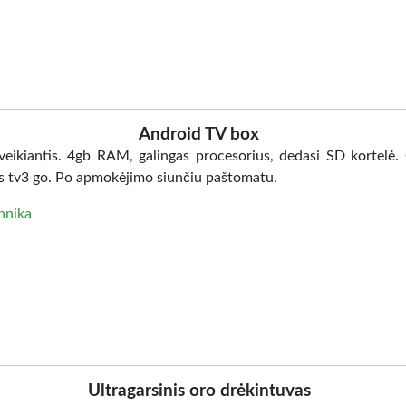
Android TV box
 veikiantis. 4gb RAM, galingas procesorius, dedasi SD kortelė.
s tv3 go. Po apmokėjimo siunčiu paštomatu.
hnika
Ultragarsinis oro drėkintuvas