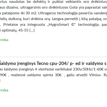
artus naudotas be defektų ir puikiai veikiantis oro drėkintuv
us dizaino, ultragarsinis oro drėkintuvas Gota yra paprastai va
s patalpoms iki 30 m2. Ultragarso technologija paverčia vandenį 
elių dulksną, kuri drėkina orą. Lengva pernešti į kitą patalpą, sv
. Prietaise yra integruota „HygroSmart ©“ technologija, pa
i optimalų, 45-55 […]
hnika
Šaldymo įrenginys Tecno cpu-204/ p- ed ir valdymo s
s šaldymo įrenginys 4 vienfaziai varikliukai 230v/50Hz/1-60€ 
-90€ , mažesnė valdymo spinta 30€. , galiu atvežti Vilnius- Ra
i
hnika