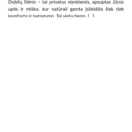
Dobilų Slėnis – tai privatus vienkiemis, apsuptas Jūros
upės ir miško, kur natūrali gamta įsileidžia šiek tiek
komforto ir patogumo. Tai vieta tiems, […]
Įvairūs
»
WWW svetainės
25.00 €
Išvažiuojamieji Banketai‎, Furšetai, Vestuvės,
Gimtadieniai