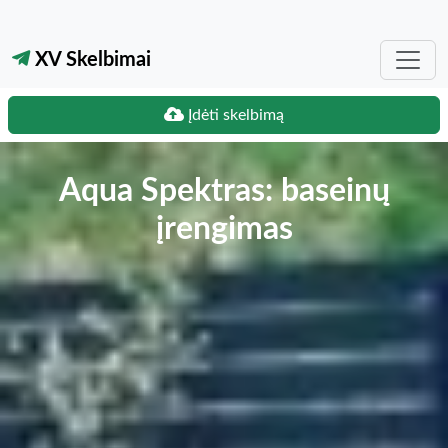
XV Skelbimai
Įdėti skelbimą
Aqua Spektras: baseinų
įrengimas