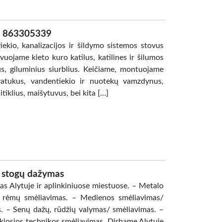
e 863305339
ekio, kanalizacijos ir šildymo sistemos stovus
ojame kieto kuro katilus, katilines ir šilumos
s, giluminius siurblius. Keičiame, montuojame
yvatukus, vandentiekio ir nuotekų vamzdynus,
tiklius, maišytuvus, bei kita […]
r stogų dažymas
s Alytuje ir aplinkiniuose miestuose. – Metalo
ų, rėmų smėliavimas. – Medienos smėliavimas/
 – Senų dažų, rūdžių valymas/ smėliavimas. –
kiosios technikos smėliavimas. Dirbame Alytuje