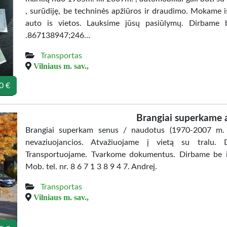
, surūdiję, be techninės apžiūros ir draudimo. Mokame
auto is vietos. Lauksime jūsų pasiūlymų. Dirbame be
.867138947;246…
Transportas
Vilniaus m. sav.,
0 €
Brangiai superkame 
Brangiai superkam senus / naudotus (1970-2007 m. )
nevaziuojancios. Atvažiuojame į vietą su tralu. D
Transportuojame. Tvarkome dokumentus. Dirbame be išeig
Mob. tel. nr. 8 6 7 1 3 8 9 4 7. Andrej.
Transportas
Vilniaus m. sav.,