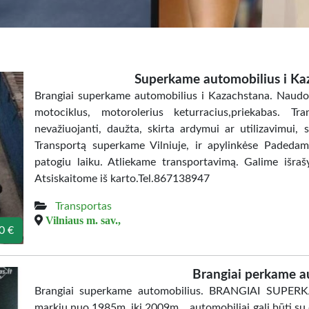
Superkame automobilius i K
Brangiai superkame automobilius i Kazachstana. Naudot
motociklus, motorolerius keturracius,priekabas. T
nevažiuojanti, daužta, skirta ardymui ar utilizavimui, 
Transportą superkame Vilniuje, ir apylinkėse Padeda
patogiu laiku. Atliekame transportavimą. Galime išraš
Atsiskaitome iš karto.Tel.867138947
Transportas
Vilniaus m. sav.,
0 €
Brangiai perkame a
Brangiai superkame automobilius. BRANGIAI SUPER
markių nuo 1985m. iki 2009m. , automobiliai gali būti su 