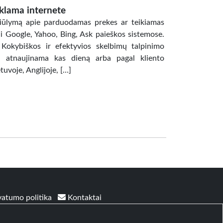
eklama internete
asiūlymą apie parduodamas prekes ar teikiamas
i Google, Yahoo, Bing, Ask paieškos sistemose.
Kokybiškos ir efektyvios skelbimų talpinimo
ai atnaujinama kas dieną arba pagal kliento
uvoje, Anglijoje, […]
vatumo politika
Kontaktai