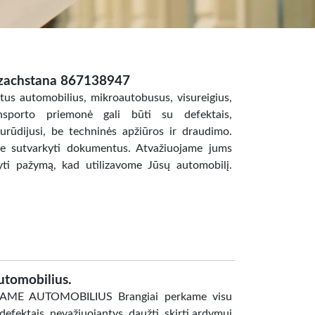
azachstana 867138947
us automobilius, mikroautobusus, visureigius,
ransporto priemonė gali būti su defektais,
surūdijusi, be techninės apžiūros ir draudimo.
me sutvarkyti dokumentus. Atvažiuojame jums
yti pažymą, kad utilizavome Jūsų automobilį.
utomobilius.
KAME AUTOMOBILIUS Brangiai perkame visu
defektais, nevažiuojantys, daužti, skirti ardymui