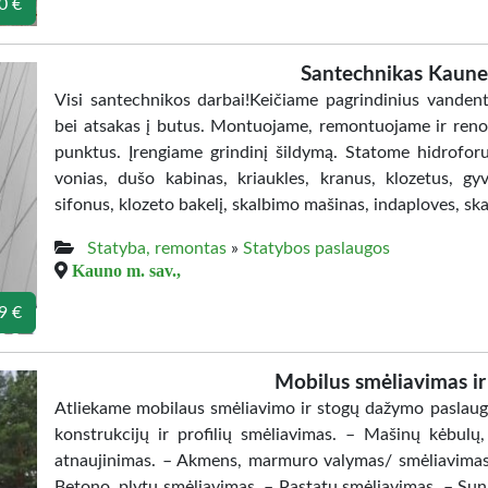
0 €
Santechnikas Kaun
Visi santechnikos darbai!Keičiame pagrindinius vandenti
bei atsakas į butus. Montuojame, remontuojame ir renovu
punktus. Įrengiame grindinį šildymą. Statome hidroforu
vonias, dušo kabinas, kriaukles, kranus, klozetus, g
sifonus, klozeto bakelį, skalbimo mašinas, indaploves, skai
Statyba, remontas
»
Statybos paslaugos
Kauno m. sav.,
9 €
Mobilus smėliavimas i
Atliekame mobilaus smėliavimo ir stogų dažymo paslauga
konstrukcijų ir profilių smėliavimas. – Mašinų kėbul
atnaujinimas. – Akmens, marmuro valymas/ smėliavimas.
Betono, plytų smėliavimas. – Pastatų smėliavimas. – Sun