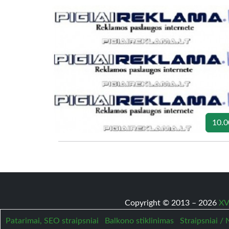
10.0
Copyright © 2013 – 2026
XV
Patarimai, SEO straipsniai
Balkono stiklinimas
Straipsniai /