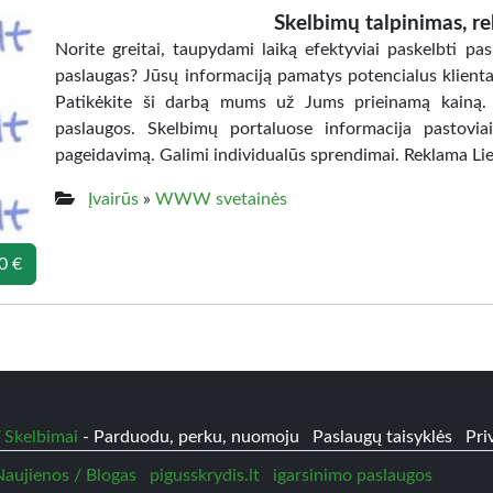
Skelbimų talpinimas, r
Norite greitai, taupydami laiką efektyviai paskelbti p
paslaugas? Jūsų informaciją pamatys potencialus klienta
Patikėkite ši darbą mums už Jums prieinamą kainą. 
paslaugos. Skelbimų portaluose informacija pastovi
pageidavimą. Galimi individualūs sprendimai. Reklama Liet
Įvairūs
»
WWW svetainės
0 €
 Skelbimai
- Parduodu, perku, nuomoju
Paslaugų taisyklės
Pri
 Naujienos / Blogas
pigusskrydis.lt
igarsinimo paslaugos