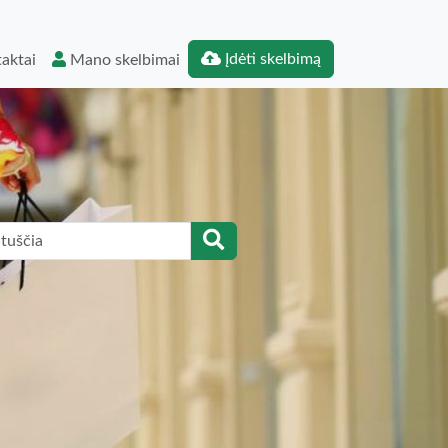
Įdėti skelbimą
aktai
Mano skelbimai