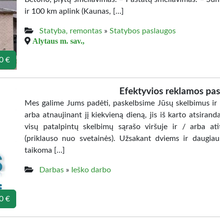
ir 100 km aplink (Kaunas, […]
Statyba, remontas
»
Statybos paslaugos
Alytaus m. sav.,
0 €
Efektyvios reklamos pas
Mes galime Jums padėti, paskelbsime Jūsų skelbimus ir 
arba atnaujinant jį kiekvieną dieną, jis iš karto atsira
visų patalpintų skelbimų sąrašo viršuje ir / arba ati
(priklauso nuo svetainės). Užsakant dviems ir daugi
taikoma […]
Darbas
»
Ieško darbo
0 €