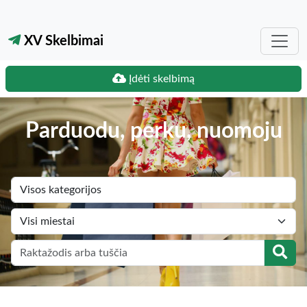
XV Skelbimai
Įdėti skelbimą
Parduodu, perku, nuomoju