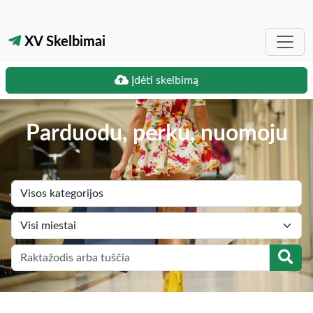
XV Skelbimai
Įdėti skelbimą
Parduodu, perku, nuomoju