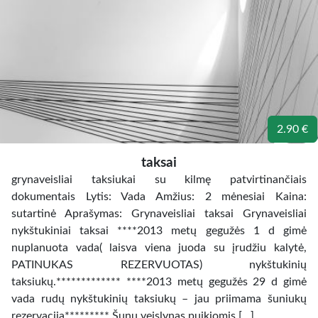
2.90 €
taksai
grynaveisliai taksiukai su kilmę patvirtinančiais
dokumentais Lytis: Vada Amžius: 2 mėnesiai Kaina:
sutartinė Aprašymas: Grynaveisliai taksai Grynaveisliai
nykštukiniai taksai ****2013 metų gegužės 1 d gimė
nuplanuota vada( laisva viena juoda su įrudžiu kalytė,
PATINUKAS REZERVUOTAS) nykštukinių
taksiukų.************* ****2013 metų gegužės 29 d gimė
vada rudų nykštukinių taksiukų – jau priimama šuniukų
rezervacija********* Šunų veislynas puikiomis […]