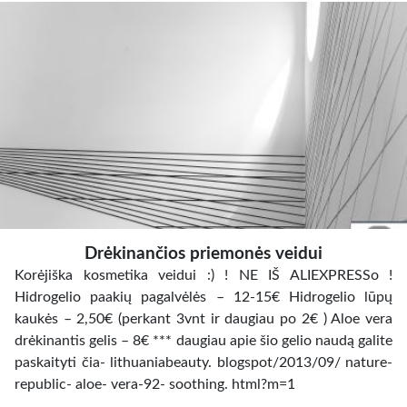
Drėkinančios priemonės veidui
Korėjiška kosmetika veidui :) ! NE IŠ ALIEXPRESSo !
Hidrogelio paakių pagalvėlės – 12-15€ Hidrogelio lūpų
kaukės – 2,50€ (perkant 3vnt ir daugiau po 2€ ) Aloe vera
drėkinantis gelis – 8€ *** daugiau apie šio gelio naudą galite
paskaityti čia- lithuaniabeauty. blogspot/2013/09/ nature-
republic- aloe- vera-92- soothing. html?m=1