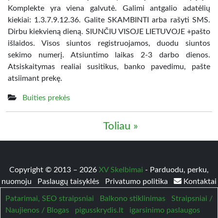
Komplekte yra viena galvutė. Galimi antgalio adatėlių
kiekiai: 1.3.7.9.12.36. Galite SKAMBINTI arba rašyti SMS.
Dirbu kiekvieną dieną. SIUNČIU VISOJE LIETUVOJE +pašto
išlaidos. Visos siuntos registruojamos, duodu siuntos
sekimo numerį. Atsiuntimo laikas 2-3 darbo dienos.
Atsiskaitymas realiai susitikus, banko pavedimu, pašte
atsiimant prekę.
Buities prekės
Toliau »
Copyright © 2013 – 2026
XV Skelbimai
- Parduodu, perku,
nuomoju
Paslaugų taisyklės
Privatumo politika
Kontaktai
Patarimai, SEO straipsniai
Balkono stiklinimas
Straipsniai /
Naujienos / Blogas
pigusskrydis.lt
igarsinimo paslaugos