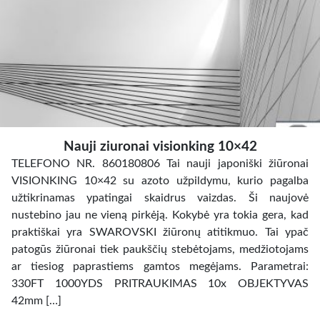
Nauji ziuronai visionking 10×42
TELEFONO NR. 860180806 Tai nauji japoniški žiūronai
VISIONKING 10×42 su azoto užpildymu, kurio pagalba
užtikrinamas ypatingai skaidrus vaizdas. Ši naujovė
nustebino jau ne vieną pirkėją. Kokybė yra tokia gera, kad
praktiškai yra SWAROVSKI žiūronų atitikmuo. Tai ypač
patogūs žiūronai tiek paukščių stebėtojams, medžiotojams
ar tiesiog paprastiems gamtos megėjams. Parametrai:
330FT 1000YDS PRITRAUKIMAS 10x OBJEKTYVAS
42mm […]