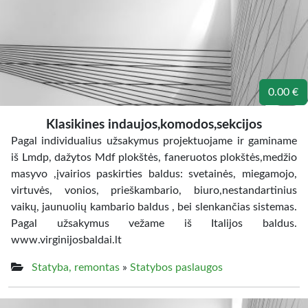
0.00 €
Klasikines indaujos,komodos,sekcijos
Pagal individualius užsakymus projektuojame ir gaminame
iš Lmdp, dažytos Mdf plokštės, faneruotos plokštės,medžio
masyvo ,įvairios paskirties baldus: svetainės, miegamojo,
virtuvės, vonios, prieškambario, biuro,nestandartinius
vaikų, jaunuolių kambario baldus , bei slenkančias sistemas.
Pagal užsakymus vežame iš Italijos baldus.
www.virginijosbaldai.lt
Statyba, remontas
»
Statybos paslaugos