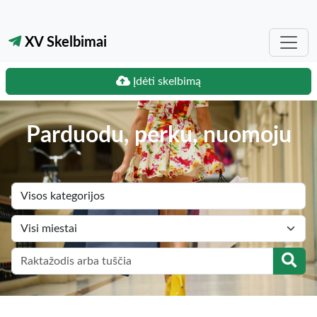
XV Skelbimai
Įdėti skelbimą
Parduodu, perku, nuomoju