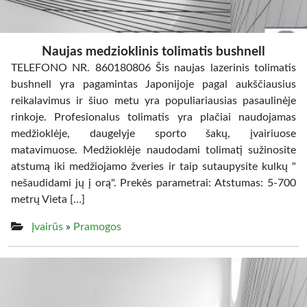
Naujas medzioklinis tolimatis bushnell
TELEFONO NR. 860180806 Šis naujas lazerinis tolimatis
bushnell yra pagamintas Japonijoje pagal aukščiausius
reikalavimus ir šiuo metu yra populiariausias pasaulinėje
rinkoje. Profesionalus tolimatis yra plačiai naudojamas
medžioklėje, daugelyje sporto šakų, įvairiuose
matavimuose. Medžioklėje naudodami tolimatį sužinosite
atstumą iki medžiojamo žveries ir taip sutaupysite kulkų "
nešaudidami jų į orą". Prekės parametrai: Atstumas: 5-700
metrų Vieta […]
Įvairūs
»
Pramogos