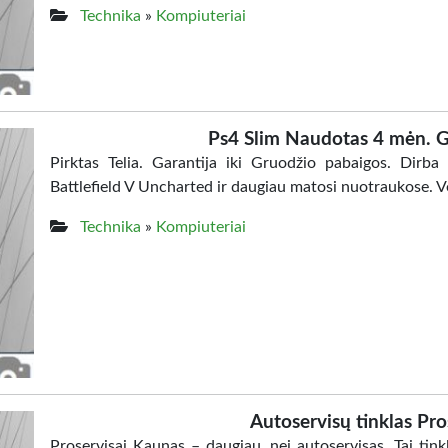
Technika
»
Kompiuteriai
Ps4 Slim Naudotas 4 mėn. Ga
Pirktas Telia. Garantija iki Gruodžio pabaigos. Dirba
Battlefield V Uncharted ir daugiau matosi nuotraukose. 
Technika
»
Kompiuteriai
Autoservisų tinklas Pr
Proservisai Kaunas – daugiau, nei autoservisas. Tai tinkl