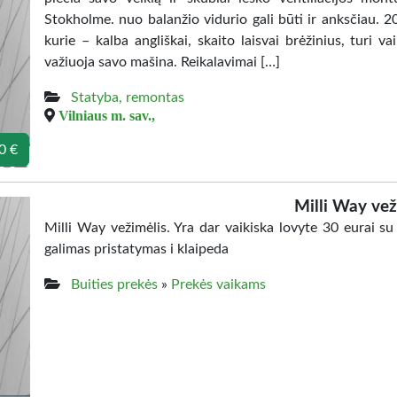
Stokholme. nuo balanžio vidurio gali būti ir anksčiau. 
kurie – kalba angliškai, skaito laisvai brėžinius, turi v
važiuoja savo mašina. Reikalavimai […]
Statyba, remontas
Vilniaus m. sav.,
0 €
Milli Way vež
Milli Way vežimėlis. Yra dar vaikiska lovyte 30 eurai su
galimas pristatymas i klaipeda
Buities prekės
»
Prekės vaikams