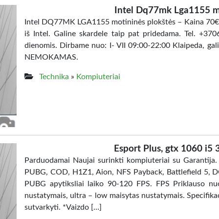
Intel Dq77mk Lga1155 mo
Intel DQ77MK LGA1155 motininės plokštės – Kaina 70€ M
iš Intel. Galine skardele taip pat pridedama. Tel. +370
dienomis. Dirbame nuo: I- VII 09:00-22:00 Klaipeda, gal
NEMOKAMAS.
Technika
»
Kompiuteriai
Esport Plus, gtx 1060 i5
Parduodamai Naujai surinkti kompiuteriai su Garantija. 
PUBG, COD, H1Z1, Aion, NFS Payback, Battlefield 5, DOT
PUBG apytiksliai laiko 90-120 FPS. FPS Priklauso nuo
nustatymais, ultra – low maisytas nustatymais. Specifikacij
sutvarkyti. *Vaizdo […]