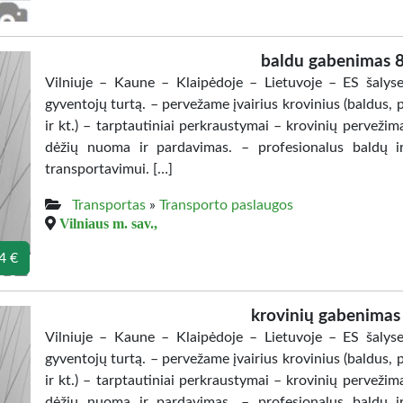
baldu gabenimas
Vilniuje – Kaune – Klaipėdoje – Lietuvoje – ES šaly
gyventojų turtą. – pervežame įvairius krovinius (baldus, 
ir kt.) – tarptautiniai perkraustymai – krovinių perveži
dėžių nuoma ir pardavimas. – profesionalus baldų i
transportavimui. […]
Transportas
»
Transporto paslaugos
Vilniaus m. sav.,
4 €
krovinių gabenima
Vilniuje – Kaune – Klaipėdoje – Lietuvoje – ES šaly
gyventojų turtą. – pervežame įvairius krovinius (baldus, 
ir kt.) – tarptautiniai perkraustymai – krovinių perveži
dėžių nuoma ir pardavimas. – profesionalus baldų i