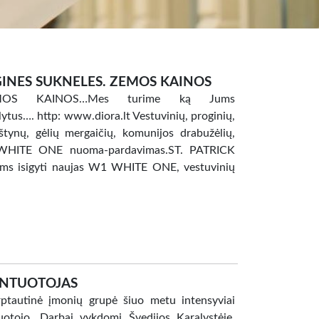
INES SUKNELES. ZEMOS KAINOS
EMOS KAINOS…Mes turime ką Jums
ytus…. http: www.diora.lt Vestuvinių, proginių,
kštynų, gėlių mergaičių, komunijos drabužėlių,
 WHITE ONE nuoma-pardavimas.ST. PATRICK
s isigyti naujas W1 WHITE ONE, vestuvinių
ONTUOTOJAS
utinė įmonių grupė šiuo metu intensyviai
tuotojo. Darbai vykdomi Švedijos Karalystėje,