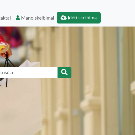
Įdėti skelbimą
aktai
Mano skelbimai