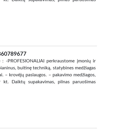
 860789677
se : -PROFESIONALIAI perkraustome įmonių ir
pianinus, buitinę techniką, statybines medžiagas
mai. – krovėjų paslaugos. – pakavimo medžiagos,
r kt. Daiktų supakavimas, pilnas paruošimas