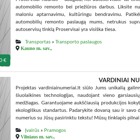
automobilio remonto bei priežiūros darbus. Liksite nus
maloniu aptarnavimu, kultūringu bendravimu. Patik
automobilių remonto paslaugą mums, netrukus supras
autoservisų tinklą Proservisai yra visiška tiesa.
Transportas
»
Transporto paslaugos
Kauno m. sav.,
0 €
VARDINIAI NU
Projektas vardiniainumeriai.lt siūlo Jums unikalią gali
šiuolaikines technologijas, naudojant vieno garsiaus
medžiagas. Garantuojame aukščiausią produkcijos kokybę,
ekologiškus standartus. Padarykite dovaną sau ir savo d
numerius su Jūsų pasirinktu tekstu! Mūsų tinklapis pilnai
Įvairūs
»
Pramogos
Vilniaus m. sav.,