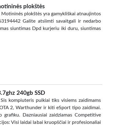
tininės plokštės
otininės plokštės yra gamykliškai atnaujintos
63194442 Galite atsiimti savaitgali ir nedarbo
imas siuntimas Dpd kurjeriu iki duru, siuntimas
 3.7ghz 240gb SSD
Sis kompiuteris puikiai tiks visiems zaidimams
A 2, Warthunder ir kiti eSport tipo zaidimai.
 grafiku. Dazniausiai zaidziamas Competitive
os: Visi laidai labai kruopščiai ir profesionaliai