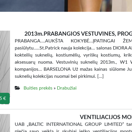
2013m.PRABANGIOS VESTUVINES, PROG
PRABANGA….AUKŠTA KOKYBĖ…ĮPATINGAI Ž
pasiūlytu…..St.Patrick nauja kolekcija… salonas DIORA Al
kokteilių suknelių, kostiumėlių, vyriškų kostiumų, kri
aksesuarų nuoma. Vestuvinių suknelių 2013m., W1
kompanijos… BARSELONA Už mažas kainas siūlome Jum
suknelių kolekcijas nuomai bei pirkimui. […]
Buities prekės
»
Drabužiai
5 €
VENTILIACIJOS M
UAB „BALTIC INTERNATIONAL GROUP LIMITED” tarpta
plečia savo veiklą ir skubiai ieško ventiliacijos mon