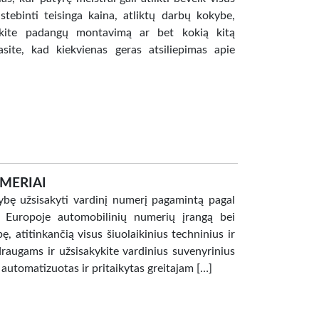
tebinti teisinga kaina, atliktų darbų kokybe,
ėkite padangų montavimą ar bet kokią kitą
ite, kad kiekvienas geras atsiliepimas apie
MERIAI
mybę užsisakyti vardinį numerį pagamintą pagal
ių Europoje automobilinių numerių įrangą bei
 atitinkančią visus šiuolaikinius techninius ir
raugams ir užsisakykite vardinius suvenyrinius
 automatizuotas ir pritaikytas greitajam […]