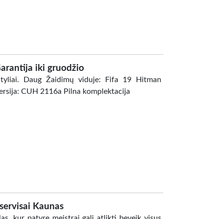
rantija iki gruodžio
 tyliai. Daug Žaidimų viduje: Fifa 19 Hitman
Versija: CUH 2116a Pilna komplektacija
oservisai Kaunas
as, kur patyrę meistrai gali atlikti beveik visus