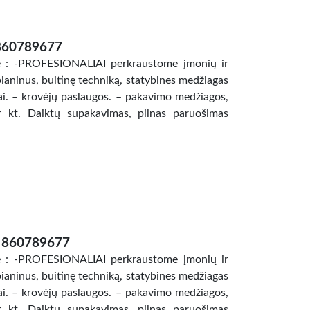
 860789677
se : -PROFESIONALIAI perkraustome įmonių ir
pianinus, buitinę techniką, statybines medžiagas
mai. – krovėjų paslaugos. – pakavimo medžiagos,
r kt. Daiktų supakavimas, pilnas paruošimas
s 860789677
se : -PROFESIONALIAI perkraustome įmonių ir
pianinus, buitinę techniką, statybines medžiagas
mai. – krovėjų paslaugos. – pakavimo medžiagos,
r kt. Daiktų supakavimas, pilnas paruošimas