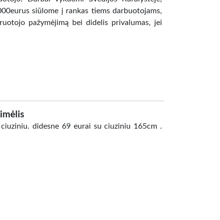
2000eurus siūlome į rankas tiems darbuotojams,
airuotojo pažymėjimą bei didelis privalumas, jei
imėlis
 ciuziniu. didesne 69 eurai su ciuziniu 165cm .