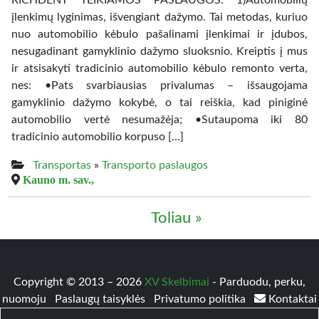
RICHDENT TEIKIAMOS PASLAUGOS: 1)Automobilių
įlenkimų lyginimas, išvengiant dažymo. Tai metodas, kuriuo
nuo automobilio kėbulo pašalinami įlenkimai ir įdubos,
nesugadinant gamyklinio dažymo sluoksnio. Kreiptis į mus
ir atsisakyti tradicinio automobilio kėbulo remonto verta,
nes: •Pats svarbiausias privalumas – išsaugojama
gamyklinio dažymo kokybė, o tai reiškia, kad piniginė
automobilio vertė nesumažėja; •Sutaupoma iki 80
tradicinio automobilio korpuso […]
Transportas
»
Transporto paslaugos
Kauno m. sav.,
Toliau »
Copyright © 2013 – 2026
XV Skelbimai
- Parduodu, perku,
nuomoju
Paslaugų taisyklės
Privatumo politika
Kontaktai