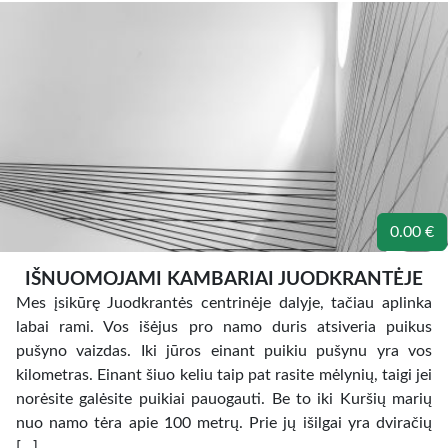
0.00 €
IŠNUOMOJAMI KAMBARIAI JUODKRANTĖJE
Mes įsikūrę Juodkrantės centrinėje dalyje, tačiau aplinka
labai rami. Vos išėjus pro namo duris atsiveria puikus
pušyno vaizdas. Iki jūros einant puikiu pušynu yra vos
kilometras. Einant šiuo keliu taip pat rasite mėlynių, taigi jei
norėsite galėsite puikiai pauogauti. Be to iki Kuršių marių
nuo namo tėra apie 100 metrų. Prie jų išilgai yra dviračių
[…]