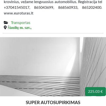
krovinius, vežame lengvuosius automobilius. Registracija tel
+37041545017, 865043699, 868560933, 865202400.
www.euroturas.lt
Transportas
Šiaulių m. sav.,
225.03 €
SUPER AUTOSUPIRKIMAS