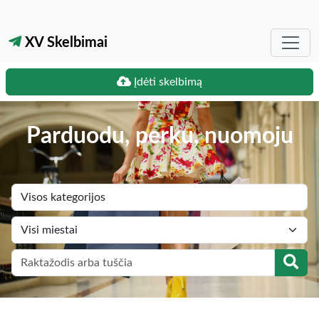
XV Skelbimai
Įdėti skelbimą
Parduodu, perku, nuomoju