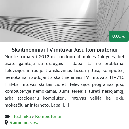
0.00 €
Skaitmeniniai TV imtuvai Jūsų kompiuteriui
Norite pamatyti 2012 m. Londono olimpines žaidynes, bet
esate gamtoje su draugais – dabar tai ne problema.
Televizijos ir radijo transliavimas tiesiai į Jūsų kompiuterį
nemokamai naudojantis skaitmeniniais TV imtuvais. ITV710
ITEMS imtuvas skirtas žiūrėti televizijos programas jūsų
kompiuteryje nemokamai, Jums tereikia turėti nešiojamąjį
arba stacionarų kompiuterį. Imtuvas veikia be jokių
mokesčių ar interneto. Labai […]
Technika
»
Kompiuteriai
Kauno m. sav.,