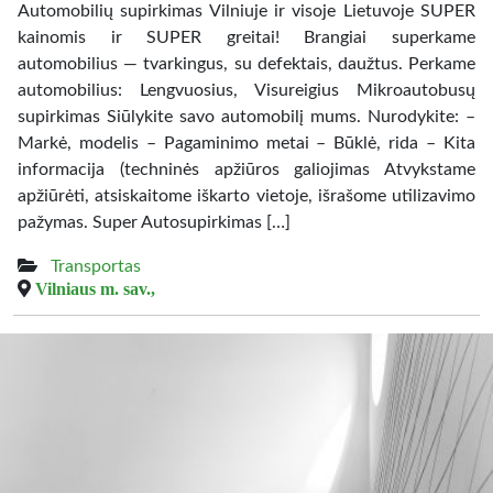
Automobilių supirkimas Vilniuje ir visoje Lietuvoje SUPER
kainomis ir SUPER greitai! Brangiai superkame
automobilius — tvarkingus, su defektais, daužtus. Perkame
automobilius: Lengvuosius, Visureigius Mikroautobusų
supirkimas Siūlykite savo automobilį mums. Nurodykite: –
Markė, modelis – Pagaminimo metai – Būklė, rida – Kita
informacija (techninės apžiūros galiojimas Atvykstame
apžiūrėti, atsiskaitome iškarto vietoje, išrašome utilizavimo
pažymas. Super Autosupirkimas […]
Transportas
Vilniaus m. sav.,