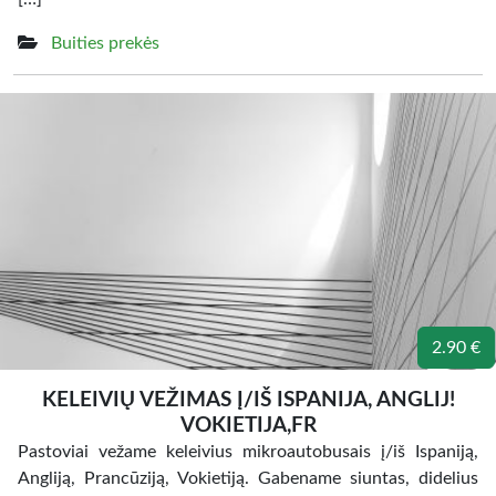
Buities prekės
2.90 €
KELEIVIŲ VEŽIMAS Į/IŠ ISPANIJA, ANGLIJ!
VOKIETIJA,FR
Pastoviai vežame keleivius mikroautobusais į/iš Ispaniją,
Angliją, Prancūziją, Vokietiją. Gabename siuntas, didelius