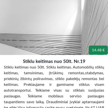
14.48 €
Stiklu keitimas nuo 50lt. Nr.19
Stiklu keitimas nuo 50lt. Stiklu keitimas. Automobilių stiklų
keitimas, tamsinimas, įtrūkimų remontas,stabdymas,
priekinių žibintų poliravimas, stiklo pakelėjų remontas bei
keitimas. Prekiaujame ir gaminame stiklus visam
autotransportui. Teikiame visas su stiklais susijusias
paslaugas. Teikiame mobilaus serviso paslaugas
taupantiems savo laiką. Draudiminiai įvykiai aptarnaujami
be eilės.Visa infomacija rasite musu svetaineje. Nr.47 UAB