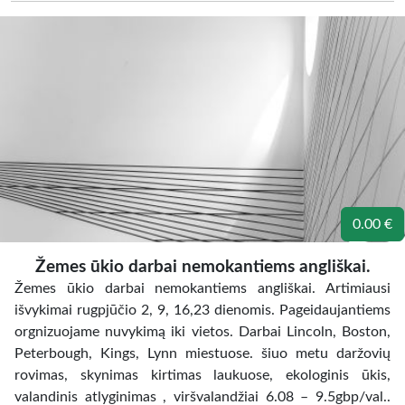
0.00 €
Žemes ūkio darbai nemokantiems angliškai.
Žemes ūkio darbai nemokantiems angliškai. Artimiausi
išvykimai rugpjūčio 2, 9, 16,23 dienomis. Pageidaujantiems
orgnizuojame nuvykimą iki vietos. Darbai Lincoln, Boston,
Peterbough, Kings, Lynn miestuose. šiuo metu daržovių
rovimas, skynimas kirtimas laukuose, ekologinis ūkis,
valandinis atlyginimas , viršvalandžiai 6.08 – 9.5gbp/val..