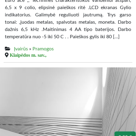
Euro ace ,, Techninės charakteristikos Vandeniui atspari,
6,5 x 9 colio, elipsinė paieškos ritė .LCD ekranas Gylio
indikatorius. Galimybė reguliuoti jautrumą. Trys garso
tonai: ,juodas metalas, spalvotas metalas, moneta. Darbo
dažnis 6,5 kHz .Maitinimas 4 AA tipo baterijos. Darbo
temperatūra nuo -5 iki 50 C . . Paieškos gylis iki 80 […]
Įvairūs
»
Pramogos
Klaipėdos m. sav.,