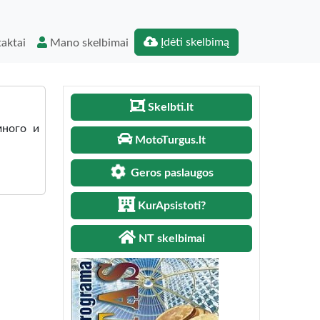
Įdėti skelbimą
aktai
Mano skelbimai
Skelbti.lt
много и
MotoTurgus.lt
Geros paslaugos
KurApsistoti?
NT skelbimai