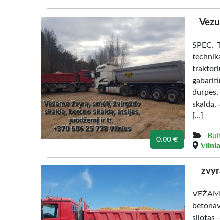
Vezu 
SPEC. 
technik
traktor
gabarit
durpes, 
skaldą,
[…]
Bui
0.00 €
Vilnia
zvyr
VEŽAME
betonav
sijotas 