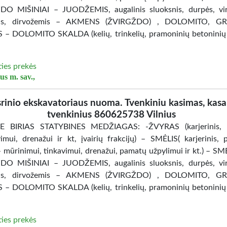
O MIŠINIAI – JUODŽEMIS, augalinis sluoksnis, durpės, vir
nis, dirvožemis – AKMENS (ŽVIRGŽDO) , DOLOMITO, G
 – DOLOMITO SKALDA (kelių, trinkelių, pramoninių betoninių
ties prekės
us m. sav.,
srinio ekskavatoriaus nuoma. Tvenkiniu kasimas, kas
tvenkinius 860625738 Vilnius
 BIRIAS STATYBINES MEDŽIAGAS: -ŽVYRAS (karjerinis, ke
imui, drenažui ir kt, įvairių frakcijų) – SMĖLIS( karjerinis, p
– mūrinimui, tinkavimui, drenažui, pamatų užpylimui ir kt.) – SM
O MIŠINIAI – JUODŽEMIS, augalinis sluoksnis, durpės, vir
nis, dirvožemis – AKMENS (ŽVIRGŽDO) , DOLOMITO, G
 – DOLOMITO SKALDA (kelių, trinkelių, pramoninių betoninių
ties prekės