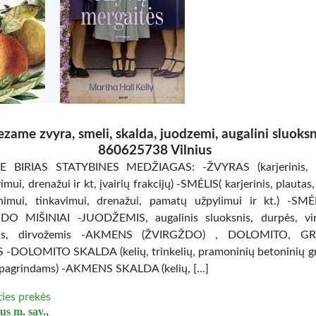
ezame zvyra, smeli, skalda, juodzemi, augalini sluoksn
860625738 Vilnius
 BIRIAS STATYBINES MEDŽIAGAS: -ŽVYRAS (karjerinis, ke
mui, drenažui ir kt, įvairių frakcijų) -SMĖLIS( karjerinis, plautas,
imui, tinkavimui, drenažui, pamatų užpylimui ir kt.) -SM
O MIŠINIAI -JUODŽEMIS, augalinis sluoksnis, durpės, virš
nis, dirvožemis -AKMENS (ŽVIRGŽDO) , DOLOMITO, G
 -DOLOMITO SKALDA (kelių, trinkelių, pramoninių betoninių gr
 pagrindams) -AKMENS SKALDA (kelių, […]
ties prekės
us m. sav.,