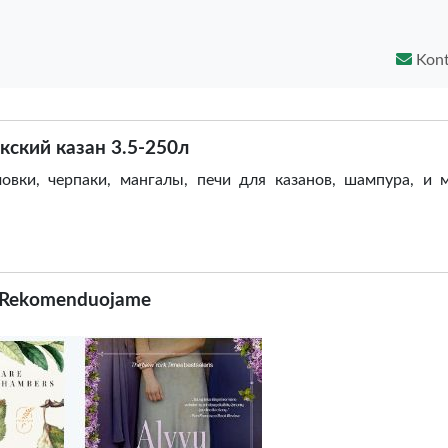
Kont
кский казан 3.5-250л
овки, черпаки, мангалы, печи для казанов, шампура, и 
Rekomenduojame