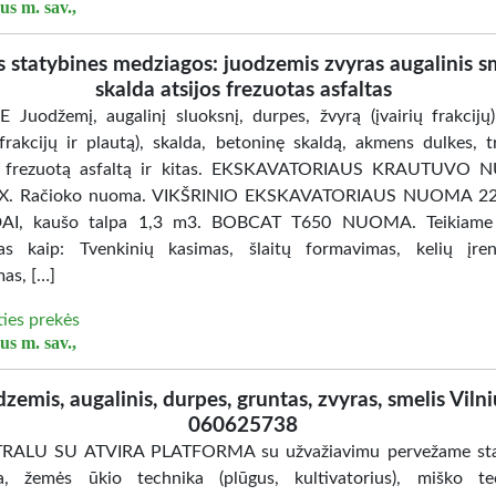
us m. sav.,
s statybines medziagos: juodzemis zvyras augalinis s
skalda atsijos frezuotas asfaltas
Juodžemį, augalinį sluoksnį, durpes, žvyrą (įvairių frakcijų)
ų frakcijų ir plautą), skalda, betoninę skaldą, akmens dulkes, t
, frezuotą asfaltą ir kitas. EKSKAVATORIAUS KRAUTUVO
X. Račioko nuoma. VIKŠRINIO EKSKAVATORIAUS NUOMA 22
I, kaušo talpa 1,3 m3. BOBCAT T650 NUOMA. Teikiame 
as kaip: Tvenkinių kasimas, šlaitų formavimas, kelių įre
mas, […]
ties prekės
us m. sav.,
dzemis, augalinis, durpes, gruntas, zvyras, smelis Vilni
060625738
TRALU SU ATVIRA PLATFORMA su užvažiavimu pervežame sta
a, žemės ūkio technika (plūgus, kultivatorius), miško te