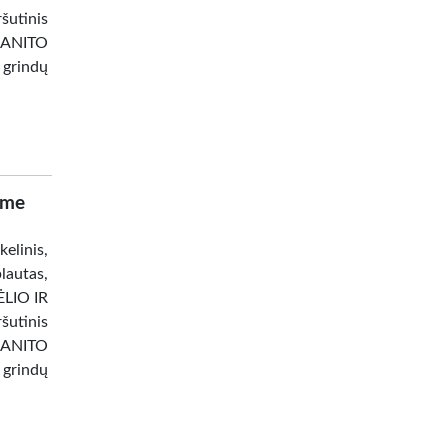
šutinis
RANITO
 grindų
ame
linis,
lautas,
ĖLIO IR
šutinis
RANITO
 grindų