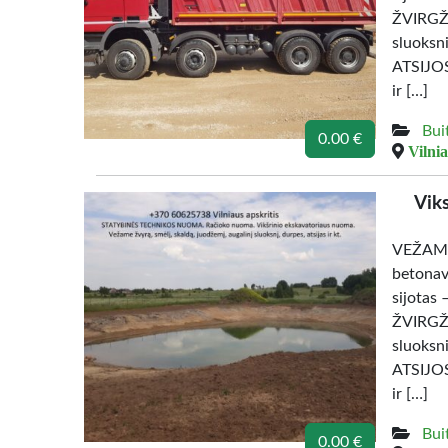
ŽVIRGŽD
sluoks
ATSIJOS
ir […]
Bui
0.00 €
Vilnia
Vik
VEŽAME
betonav
sijotas 
ŽVIRGŽD
sluoks
ATSIJOS
ir […]
Bui
0.00 €