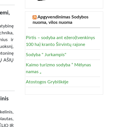
zemi,
Apgyvendinimas Sodybos
nuoma, vilos nuoma
tybinę
chnika,
Pirtis – sodyba ant ežero(tvenkinys
nius ir
100 ha) kranto Širvintų rajone
uoksnį,
betoninę
Sodyba " Jurkampis"
JŲ AŠIŲ
Kaimo turizmo sodyba ” Mėlynas
namas „
Atostogos Grybiškėje
inis
linis,
lautas,
ĖLIO IR