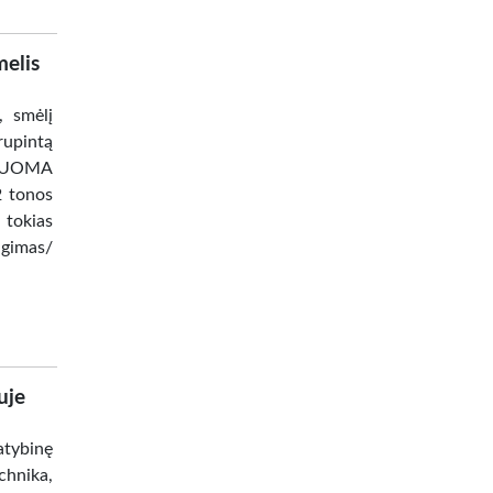
melis
, smėlį
rupintą
 NUOMA
 tonos
tokias
ngimas/
uje
tybinę
chnika,