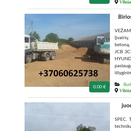
Vilnia
Birio
VEŽAME 
(įvairi
betoną
JCB 3C
HYUNDA
paslaug
išlygini
Bui
0.00 €
Vilnia
juo
SPEC. 
technik