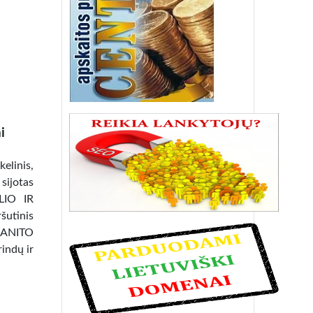
i
linis,
 sijotas
ĖLIO IR
utinis
RANITO
indų ir