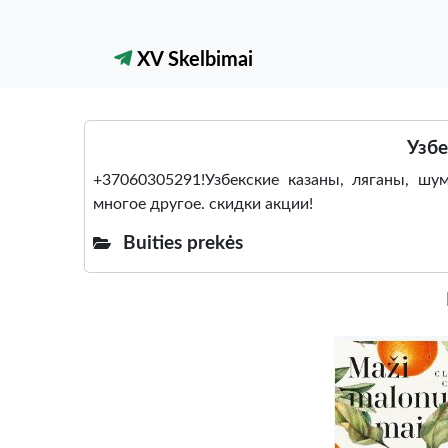
XV Skelbimai
Узбе
+37060305291!Узбекские казаны, ляганы, шум
многое другое. скидки акции!
Buities prekės