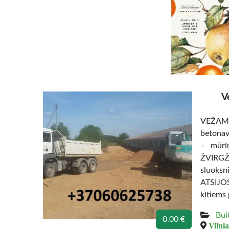
V
VEŽAME
betonavi
– mūrin
ŽVIRGŽD
sluoks
ATSIJOS
kitiems
Bui
0.00 €
Vilnia