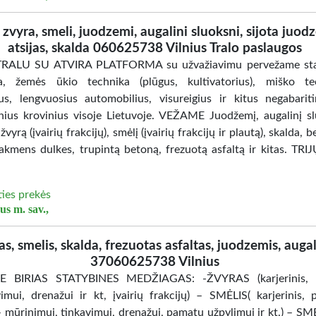
zvyra, smeli, juodzemi, augalini sluoksni, sijota juod
atsijas, skalda 060625738 Vilnius Tralo paslaugos
TRALU SU ATVIRA PLATFORMA su užvažiavimu pervežame sta
a, žemės ūkio technika (plūgus, kultivatorius), miško te
ius, lengvuosius automobilius, visureigius ir kitus negabariti
inius krovinius visoje Lietuvoje. VEŽAME Juodžemį, augalinį sl
žvyrą (įvairių frakcijų), smėlį (įvairių frakcijų ir plautą), skalda, 
 akmens dulkes, trupintą betoną, frezuotą asfaltą ir kitas. TRI
ties prekės
us m. sav.,
as, smelis, skalda, frezuotas asfaltas, juodzemis, augal
37060625738 Vilnius
 BIRIAS STATYBINES MEDŽIAGAS: -ŽVYRAS (karjerinis, ke
imui, drenažui ir kt, įvairių frakcijų) – SMĖLIS( karjerinis, p
– mūrinimui, tinkavimui, drenažui, pamatų užpylimui ir kt.) – SM