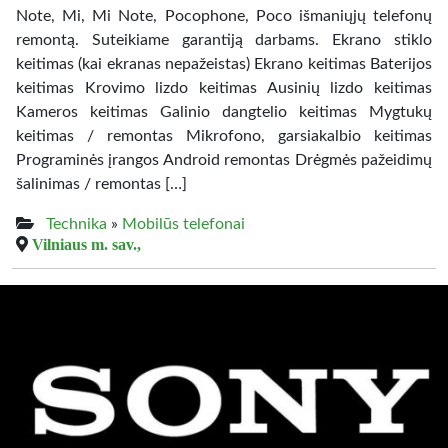
Note, Mi, Mi Note, Pocophone, Poco išmaniųjų telefonų
remontą. Suteikiame garantiją darbams. Ekrano stiklo
keitimas (kai ekranas nepažeistas) Ekrano keitimas Baterijos
keitimas Krovimo lizdo keitimas Ausinių lizdo keitimas
Kameros keitimas Galinio dangtelio keitimas Mygtukų
keitimas / remontas Mikrofono, garsiakalbio keitimas
Programinės įrangos Android remontas Drėgmės pažeidimų
šalinimas / remontas […]
Technika
»
Mobilūs telefonai
Vilniaus m. sav.,