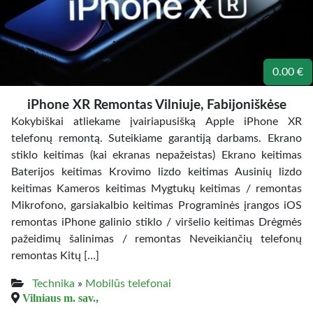
0.00 €
iPhone XR Remontas Vilniuje, Fabijoniškėse
Kokybiškai atliekame įvairiapusišką Apple iPhone XR
telefonų remontą. Suteikiame garantiją darbams. Ekrano
stiklo keitimas (kai ekranas nepažeistas) Ekrano keitimas
Baterijos keitimas Krovimo lizdo keitimas Ausinių lizdo
keitimas Kameros keitimas Mygtukų keitimas / remontas
Mikrofono, garsiakalbio keitimas Programinės įrangos iOS
remontas iPhone galinio stiklo / viršelio keitimas Drėgmės
pažeidimų šalinimas / remontas Neveikiančių telefonų
remontas Kitų […]
Technika
»
Mobilūs telefonai
Vilniaus m. sav.,