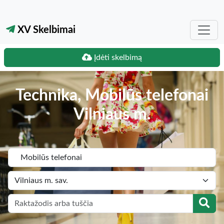
XV Skelbimai
Įdėti skelbimą
Technika, Mobilūs telefonai
Vilniaus m.