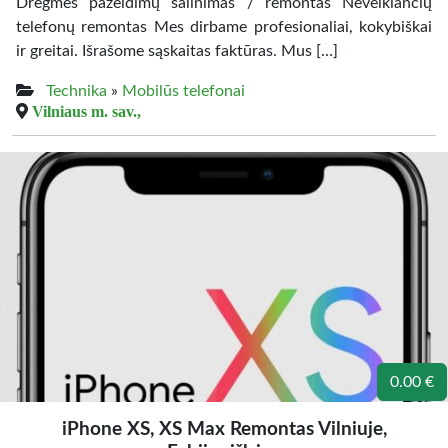
Drėgmės pažeidimų šalinimas / remontas Neveikiančių
telefonų remontas Mes dirbame profesionaliai, kokybiškai
ir greitai. Išrašome sąskaitas faktūras. Mus […]
Technika
»
Mobilūs telefonai
Vilniaus m. sav.,
0.00 €
iPhone XS, XS Max Remontas Vilniuje,