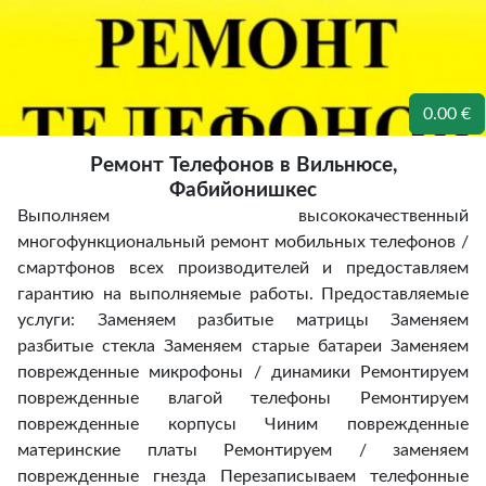
0.00 €
Ремонт Телефонов в Вильнюсе,
Фабийонишкес
Выполняем высококачественный
многофункциональный ремонт мобильных телефонов /
смартфонов всех производителей и предоставляем
гарантию на выполняемые работы. Предоставляемые
услуги: Заменяем разбитые матрицы Заменяем
разбитые стекла Заменяем старые батареи Заменяем
поврежденные микрофоны / динамики Ремонтируем
поврежденные влагой телефоны Ремонтируем
поврежденные корпусы Чиним поврежденные
материнские платы Ремонтируем / заменяем
поврежденные гнезда Перезаписываем телефонные