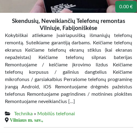
0.00 €
Skendusių, Neveikiančių Telefonų remontas
Vilniuje, Fabijoniškėse
Kokybiškai atliekame įvairiapusišką išmaniųjų telefonų
remontą. Suteikiame garantiją darbams. Keičiame telefonų
ekranus Keičiame telefonų ekranų stiklus (kai ekranas
nepažeistas) Keičiame telefonų silpnas baterijas
Remontuojame / keičiame įkrovimo lizdus Keičiame
telefonų korpusus / galinius dangtelius Keičiame
mikrofonus / garsiakalbius Perrašome telefonų programinę
įrangą Android, iOS Remontuojame drėgmės pažeistus
telefonus Remontuojame pagrindines / motinines plokštes
Remontuojame neveikiančius […]
Technika
»
Mobilūs telefonai
Vilniaus m. sav.,