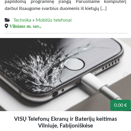
papildomą programinę įrangą Paruošiame kompiuterį
darbui Išsaugome svarbius duomenis iš kietųjų […]
Technika
»
Mobilūs telefonai
Vilniaus m. sav.,
0.00 €
VISŲ Telefonų Ekranų ir Baterijų keitimas
Vilniuje, Fabijoniškėse