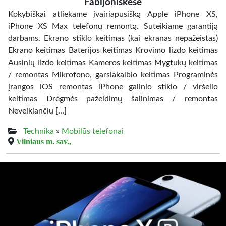
Fabijoniškėse
Kokybiškai atliekame įvairiapusišką Apple iPhone XS,
iPhone XS Max telefonų remontą. Suteikiame garantiją
darbams. Ekrano stiklo keitimas (kai ekranas nepažeistas)
Ekrano keitimas Baterijos keitimas Krovimo lizdo keitimas
Ausinių lizdo keitimas Kameros keitimas Mygtukų keitimas
/ remontas Mikrofono, garsiakalbio keitimas Programinės
įrangos iOS remontas iPhone galinio stiklo / viršelio
keitimas Drėgmės pažeidimų šalinimas / remontas
Neveikiančių […]
Technika
»
Mobilūs telefonai
Vilniaus m. sav.,