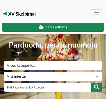
XV Skelbimai
Įdėti skelbimą
Parduodu, perku, nuomoju