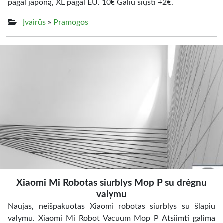
pagal japoną, XL pagal EU. 10€ Galiu siųsti +2€.
Įvairūs
»
Pramogos
Xiaomi Mi Robotas siurblys Mop P su drėgnu
valymu
Naujas, neišpakuotas Xiaomi robotas siurblys su šlapiu
valymu. Xiaomi Mi Robot Vacuum Mop P Atsiimti galima