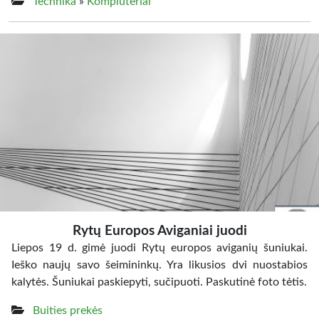
Technika
»
Kompiuteriai
Rytų Europos Aviganiai juodi
Liepos 19 d. gimė juodi Rytų europos aviganių šuniukai.
Ieško naujų savo šeimininkų. Yra likusios dvi nuostabios
kalytės. Šuniukai paskiepyti, sučipuoti. Paskutinė foto tėtis.
Buities prekės