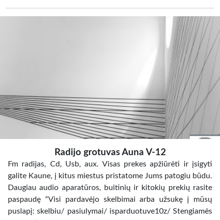
Radijo grotuvas Auna V-12
Fm radijas, Cd, Usb, aux. Visas prekes apžiūrėti ir įsigyti
galite Kaune, į kitus miestus pristatome Jums patogiu būdu.
Daugiau audio aparatūros, buitinių ir kitokių prekių rasite
paspaudę “Visi pardavėjo skelbimai arba užsukę į mūsų
puslapį: skelbiu/ pasiulymai/ isparduotuve10z/ Stengiamės