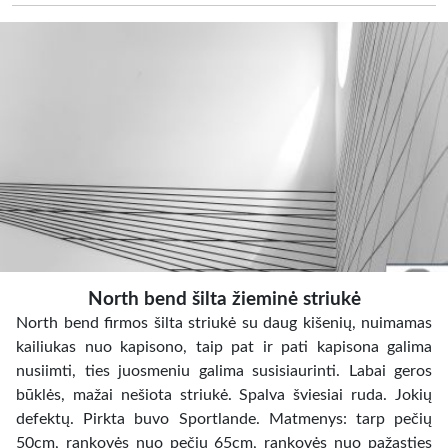
North bend šilta žieminė striukė
North bend firmos šilta striukė su daug kišenių, nuimamas
kailiukas nuo kapisono, taip pat ir pati kapisona galima
nusiimti, ties juosmeniu galima susisiaurinti. Labai geros
būklės, mažai nešiota striukė. Spalva šviesiai ruda. Jokių
defektų. Pirkta buvo Sportlande. Matmenys: tarp pečių
50cm, rankovės nuo pečių 65cm, rankovės nuo pažasties