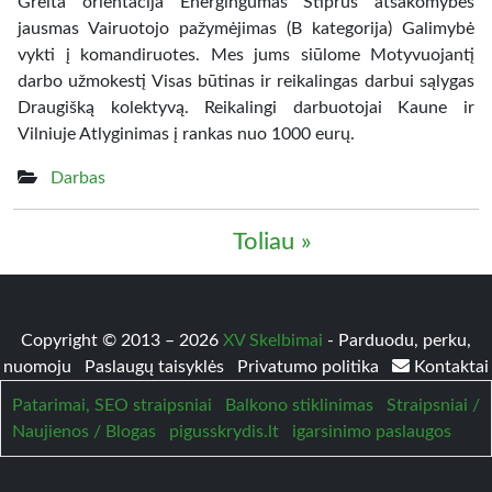
Greita orientacija Energingumas Stiprus atsakomybės
jausmas Vairuotojo pažymėjimas (B kategorija) Galimybė
vykti į komandiruotes. Mes jums siūlome Motyvuojantį
darbo užmokestį Visas būtinas ir reikalingas darbui sąlygas
Draugišką kolektyvą. Reikalingi darbuotojai Kaune ir
Vilniuje Atlyginimas į rankas nuo 1000 eurų.
Darbas
Toliau »
Copyright © 2013 – 2026
XV Skelbimai
- Parduodu, perku,
nuomoju
Paslaugų taisyklės
Privatumo politika
Kontaktai
Patarimai, SEO straipsniai
Balkono stiklinimas
Straipsniai /
Naujienos / Blogas
pigusskrydis.lt
igarsinimo paslaugos