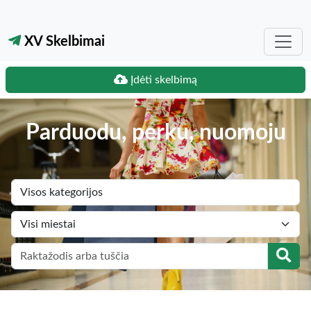
XV Skelbimai
Įdėti skelbimą
Parduodu, perku, nuomoju