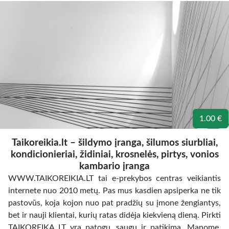
1.00 €
Taikoreikia.lt – šildymo įranga, šilumos siurbliai,
kondicionieriai, židiniai, krosnelės, pirtys, vonios
kambario įranga
WWW.TAIKOREIKIA.LT tai e-prekybos centras veikiantis
internete nuo 2010 metų. Pas mus kasdien apsiperka ne tik
pastovūs, koja kojon nuo pat pradžių su įmone žengiantys,
bet ir nauji klientai, kurių ratas didėja kiekvieną dieną. Pirkti
TAIKOREIKA LT yra patogu, saugu ir patikima. Manome,