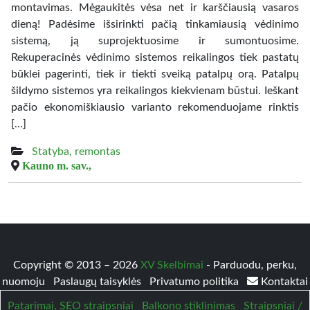
montavimas. Mėgaukitės vėsa net ir karščiausią vasaros
dieną! Padėsime išsirinkti pačią tinkamiausią vėdinimo
sistemą, ją suprojektuosime ir sumontuosime.
Rekuperacinės vėdinimo sistemos reikalingos tiek pastatų
būklei pagerinti, tiek ir tiekti sveiką patalpų orą. Patalpų
šildymo sistemos yra reikalingos kiekvienam būstui. Ieškant
pačio ekonomiškiausio varianto rekomenduojame rinktis
[…]
Statyba, remontas
Kauno m. sav.,
Copyright © 2013 – 2026
XV Skelbimai
- Parduodu, perku,
nuomoju
Paslaugų taisyklės
Privatumo politika
Kontaktai
Patarimai, SEO straipsniai
Balkono stiklinimas
Straipsniai /