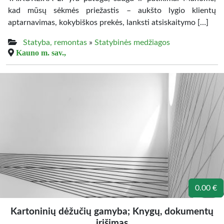
kad mūsų sėkmės priežastis – aukšto lygio klientų
aptarnavimas, kokybiškos prekės, lanksti atsiskaitymo […]
Statyba, remontas
»
Statybinės medžiagos
Kauno m. sav.,
0.00 €
Kartoninių dėžučių gamyba; Knygų, dokumentų
įrišimas