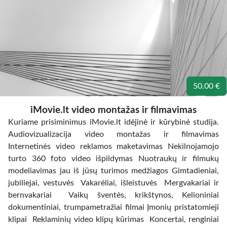
50.00 €
iMovie.lt video montažas ir filmavimas
Kuriame prisiminimus iMovie.lt idėjinė ir kūrybinė studija.
Audiovizualizacija video montažas ir filmavimas
Internetinės video reklamos maketavimas Nekilnojamojo
turto 360 foto video išpildymas Nuotraukų ir filmukų
modeliavimas jau iš jūsų turimos medžiagos Gimtadieniai,
jubiliejai, vestuvės Vakarėliai, išleistuvės Mergvakariai ir
bernvakariai Vaikų šventės, krikštynos, Kelioniniai
dokumentiniai, trumpametražiai filmai Įmonių pristatomieji
klipai Reklaminių video klipų kūrimas Koncertai, renginiai