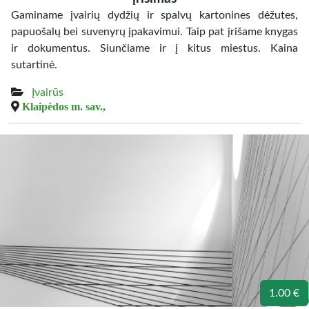
Gaminame įvairių dydžių ir spalvų kartonines dėžutes,
papuošalų bei suvenyrų įpakavimui. Taip pat įrišame knygas
ir dokumentus. Siunčiame ir į kitus miestus. Kaina
sutartinė.
Įvairūs
Klaipėdos m. sav.,
1.00 €